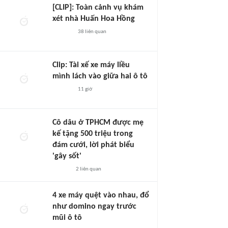
[CLIP]: Toàn cảnh vụ khám
xét nhà Huấn Hoa Hồng
38
liên quan
Clip: Tài xế xe máy liều
mình lách vào giữa hai ô tô
11 giờ
Cô dâu ở TPHCM được mẹ
kế tặng 500 triệu trong
đám cưới, lời phát biểu
'gây sốt'
2
liên quan
4 xe máy quệt vào nhau, đổ
như domino ngay trước
mũi ô tô