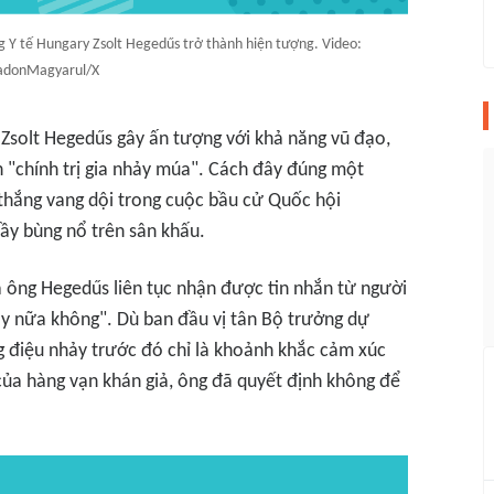
 Y tế Hungary Zsolt Hegedűs trở thành hiện tượng. Video:
adonMagyarul/X
 Zsolt Hegedűs gây ấn tượng với khả năng vũ đạo,
h "chính trị gia nhảy múa". Cách đây đúng một
 thắng vang dội trong cuộc bầu cử Quốc hội
y bùng nổ trên sân khấu.
a ông Hegedűs liên tục nhận được tin nhắn từ người
hảy nữa không". Dù ban đầu vị tân Bộ trưởng dự
g điệu nhảy trước đó chỉ là khoảnh khắc cảm xúc
 của hàng vạn khán giả, ông đã quyết định không để