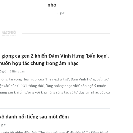
nhỏ
3 giờ
n giọng ca gen Z khiến Đàm Vĩnh Hưng 'bấn loạn',
muốn hợp tác chung trong âm nhạc
0 giờ
1
liên quan
nóng' tại vòng 'Team up' của 'The next artist', Đàm Vĩnh Hưng bất ngờ
lột xác' của C-ROT. Đồng thời, 'ông hoàng nhạc Việt' còn ngỏ ý muốn
hung sau khi ấn tượng với khả năng sáng tác và tư duy âm nhạc của ca
 vô danh nổi tiếng sau một đêm
 giờ
g của bộ phim điện ảnh 'Thư tình gửi ngoại' đã giúp Lý Tư Đồng từ cô