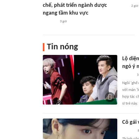
chế, phát triển ngành dược
2 giờ
ngang tầm khu vực
3 giờ
Tin nóng
Lộ diệ
ngỏ ý 
1
Ngồi 'ghế 
với màn '
hợp tác c
sĩ trẻ này.
Cô gái
8
Thành côn