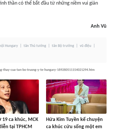
tinh thần có thể bắt đầu từ những niềm vui giản
Anh Vũ
hội Hungary
tân Thủ tướng
tân Bộ trưởng
vũ điệu
ng-thay-cua-tan-bo-truong-y-te-hungary-169260511154021294.htm
ỡ 19 ca khúc, MCK
Hứa Kim Tuyền kể chuyện
diễn tại TPHCM
ca khúc cứu sống một em