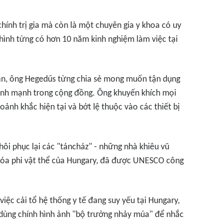
chính trị gia mà còn là một chuyên gia y khoa có uy
h hình từng có hơn 10 năm kinh nghiệm làm việc tại
an
, ông Hegedűs từng chia sẻ mong muốn tận dụng
lành mạnh trong cộng đồng. Ông khuyến khích mọi
ảnh khắc hiện tại và bớt lệ thuộc vào các thiết bị
khôi phục lại các "táncház" - những nhà khiêu vũ
 hóa phi vật thể của Hungary, đã được UNESCO công
việc cải tổ hệ thống y tế đang suy yếu tại Hungary,
dùng chính hình ảnh "bộ trưởng nhảy múa" để nhắc