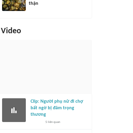
thận
Video
Clip: Người phụ nữ đi chợ
bất ngờ bị đâm trọng
thương
5
liên quan