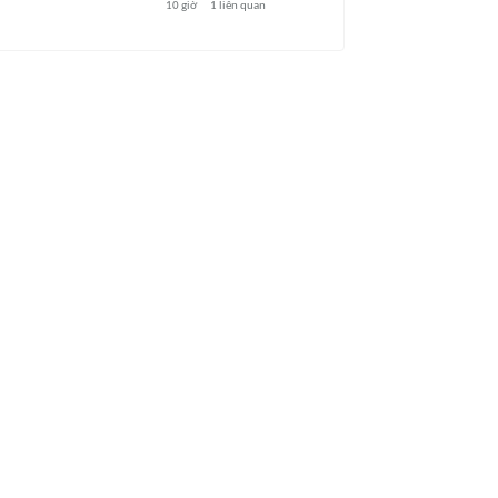
10 giờ
1
liên quan