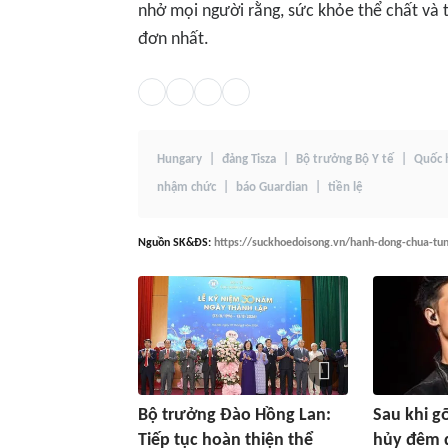
nhở mọi người rằng, sức khỏe thể chất và 
đơn nhất.
Hungary
đảng Tisza
Bộ trưởng Bộ Y tế
Quốc 
nhậm chức
báo Guardian
tiền lệ
Nguồn
SK&ĐS
:
https://suckhoedoisong.vn/hanh-dong-chua-tu
Bộ trưởng Đào Hồng Lan:
Sau khi g
Tiếp tục hoàn thiện thể
hủy đêm 