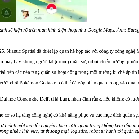
anh sẽ hiện rõ trên màn hình điện thoại như Google Maps. Ảnh: Euro
25, Niantic Spatial đã thiết lập quan hệ hợp tác với công ty công nghệ 
ho máy bay không người lái (drone) quân sự, robot chiến trường, phươn
ial trên các nền tảng quân sự hoạt động trong môi trường bị chế áp tín h
người chơi Pokémon Go tạo ra có thể đã góp phần quan trọng vào quá t
Đại học Công nghệ Delft (Hà Lan), nhận định rằng, nếu không có lượng
ào cơ sở hạ tầng công nghệ có khả năng phục vụ các mục đích quân sự
ể trở thành một loại tài nguyên chiến lược quan trọng không kém dầu 
rong nhiều lĩnh vực, từ thương mại, logistics, robot tự hành tới quân sự