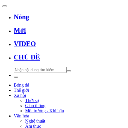
Nóng
Mới
VIDEO
CHỦ ĐỀ
Bóng đá
Thế giới
Xã hội
Thời sự
Giao thông
Môi trường - Khí hậu
Văn hóa
Nghệ thuật
Ẩm thực