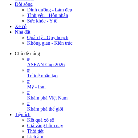
Đời sống
Dinh dưỡng - Làm đẹp
Tình yêu - Hôn nhân
Sức khỏe - Y tế
Xe cộ
Nhà đất
Quản lý - Quy hoạch
Không gian - Kiến trúc
Chủ đề nóng
#
ASEAN Cup 2026
#
Trí tuệ nhân tạo
#
Mỹ - Iran
#
Khám phá Việt Nam
#
Khám phá thế giới
Tiện ích
Kết quả xổ số
Giá vàng hôm nay
Thời tiết
Lịch âm