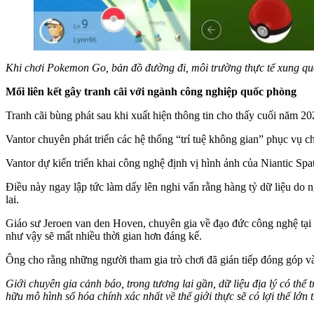
Khi chơi Pokemon Go, bản đồ đường đi, môi trường thực tế xung qu
Mối liên kết gây tranh cãi với ngành công nghiệp quốc phòng
Tranh cãi bùng phát sau khi xuất hiện thông tin cho thấy cuối năm 20
Vantor chuyên phát triển các hệ thống “trí tuệ không gian” phục vụ c
Vantor dự kiến triển khai công nghệ định vị hình ảnh của Niantic Spat
Điều này ngay lập tức làm dấy lên nghi vấn rằng hàng tỷ dữ liệu do 
lai.
Giáo sư Jeroen van den Hoven, chuyên gia về đạo đức công nghệ tại 
như vậy sẽ mất nhiều thời gian hơn đáng kể.
Ông cho rằng những người tham gia trò chơi đã gián tiếp đóng góp v
Giới chuyên gia cảnh báo, trong tương lai gần, dữ liệu địa lý có th
hữu mô hình số hóa chính xác nhất về thế giới thực sẽ có lợi thế lớn t