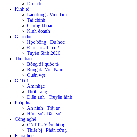
Du lịch
Kinh tế
Lao động - Việc làm
Tài chính
Chứng khoán
Kinh doanh
Giáo dục
Học bổng - Du học
Đào tạo - Thi cử
Tuyển Sinh 2026
Thể thao
Bóng đá quốc tế
Bóng đá Việt Nam
Quần vợt
Giải trí
Âm nhạc
Thời trang
Điện ảnh - Truyền hình
Pháp luật
An ninh - Trật tự
Hình sự - Dân sự
Công nghệ
CNTT - Viễn thông
Thiết bị - Phần cứng
Khoa học