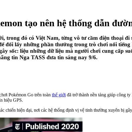
kemon tạo nên hệ thống dẫn đườ
ới, trong đó có Việt Nam, từng vô tư cầm điện thoại đ
để đổi lấy những phần thưởng trong trò chơi nổi tiế
y sốc: liệu những dữ liệu mà người chơi cung cấp su
ãng tin Nga TASS đưa tin sáng nay 9/6.
i chơi Pokémon Go trên toàn
thế giới
đã trở thành nền tảng giúp công ty 
tín hiệu GPS.
tác chiến hiện đại, nơi các hệ thống định vị vệ tinh thường xuyên bị gây