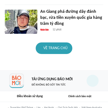
An Giang phá đường dây đánh
bạc, rửa tiền xuyên quốc gia hàng
trăm tỷ đồng
12 phút
VỀ TRANG CHỦ
TẢI ỨNG DỤNG BÁO MỚI
ĐỂ KHÔNG BỎ SÓT TIN TỨC
Điều khoản sử dụng
Chính sách bảo mật
Trung Học Phổ Thông
Lào
Hai Nước
Chủ Tịch Quốc Hội
Việt Nam-Australia