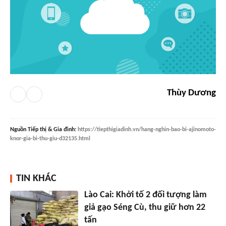
Thùy Dương
Nguồn
Tiếp thị & Gia đình
:
https://tiepthigiadinh.vn/hang-nghin-bao-bi-ajinomoto-
knor-gia-bi-thu-giu-d32135.html
TIN KHÁC
Lào Cai: Khởi tố 2 đối tượng làm
giả gạo Séng Cù, thu giữ hơn 22
tấn