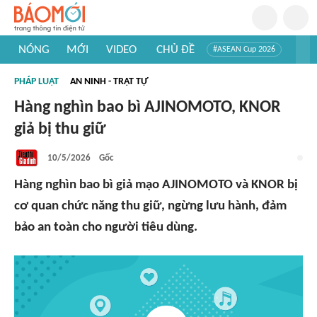
NÓNG
MỚI
VIDEO
CHỦ ĐỀ
#ASEAN Cup 2026
#Tuyển sinh đại học 2026
#Trí tuệ nhân tạo
#Mỹ - Iran
PHÁP LUẬT
AN NINH - TRẬT TỰ
#Khám phá Việt Nam
#Khám phá thế giới
Hàng nghìn bao bì AJINOMOTO, KNOR
giả bị thu giữ
10/5/2026
Gốc
Hàng nghìn bao bì giả mạo AJINOMOTO và KNOR bị
cơ quan chức năng thu giữ, ngừng lưu hành, đảm
bảo an toàn cho người tiêu dùng.