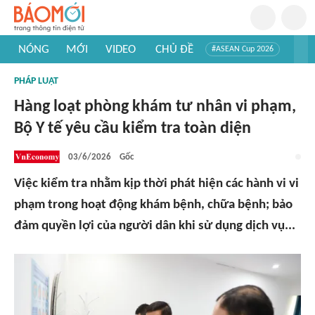
NÓNG
MỚI
VIDEO
CHỦ ĐỀ
#ASEAN Cup 2026
#Tuyển sinh đại học 2026
#Trí tuệ nhân tạo
#Mỹ - Iran
PHÁP LUẬT
#Khám phá Việt Nam
#Khám phá thế giới
Hàng loạt phòng khám tư nhân vi phạm,
Bộ Y tế yêu cầu kiểm tra toàn diện
03/6/2026
Gốc
Việc kiểm tra nhằm kịp thời phát hiện các hành vi vi
phạm trong hoạt động khám bệnh, chữa bệnh; bảo
đảm quyền lợi của người dân khi sử dụng dịch vụ...