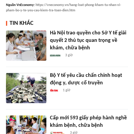
Nguồn
VnEconomy
:
https://vneconomy.vn/hang-loat-phong-kham-tu-nhan-vi-
pham-bo-y-te-yeu-cau-kiem-tra-toan-dien.htm
TIN KHÁC
Hà Nội trao quyền cho Sở Y tế giải
quyết 2 thủ tục quan trọng về
khám, chữa bệnh
3 giờ
Bộ Y tế yêu cầu chấn chỉnh hoạt
động y, dược cổ truyền
1 giờ
Cấp mới 593 giấy phép hành nghề
khám bệnh, chữa bệnh
3 giờ