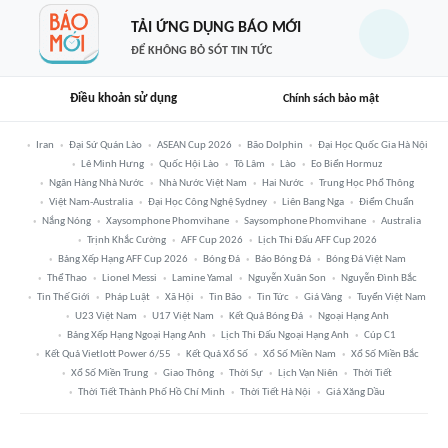
TẢI ỨNG DỤNG BÁO MỚI
ĐỂ KHÔNG BỎ SÓT TIN TỨC
Điều khoản sử dụng
Chính sách bảo mật
Iran
Đại Sứ Quán Lào
ASEAN Cup 2026
Bão Dolphin
Đại Học Quốc Gia Hà Nội
Lê Minh Hưng
Quốc Hội Lào
Tô Lâm
Lào
Eo Biển Hormuz
Ngân Hàng Nhà Nước
Nhà Nước Việt Nam
Hai Nước
Trung Học Phổ Thông
Việt Nam-Australia
Đại Học Công Nghệ Sydney
Liên Bang Nga
Điểm Chuẩn
Nắng Nóng
Xaysomphone Phomvihane
Saysomphone Phomvihane
Australia
Trịnh Khắc Cường
AFF Cup 2026
Lịch Thi Đấu AFF Cup 2026
Bảng Xếp Hạng AFF Cup 2026
Bóng Đá
Báo Bóng Đá
Bóng Đá Việt Nam
Thể Thao
Lionel Messi
Lamine Yamal
Nguyễn Xuân Son
Nguyễn Đình Bắc
Tin Thế Giới
Pháp Luật
Xã Hội
Tin Bão
Tin Tức
Giá Vàng
Tuyển Việt Nam
U23 Việt Nam
U17 Việt Nam
Kết Quả Bóng Đá
Ngoại Hạng Anh
Bảng Xếp Hạng Ngoại Hạng Anh
Lịch Thi Đấu Ngoại Hạng Anh
Cúp C1
Kết Quả Vietlott Power 6/55
Kết Quả Xổ Số
Xổ Số Miền Nam
Xổ Số Miền Bắc
Xổ Số Miền Trung
Giao Thông
Thời Sự
Lịch Vạn Niên
Thời Tiết
Thời Tiết Thành Phố Hồ Chí Minh
Thời Tiết Hà Nội
Giá Xăng Dầu