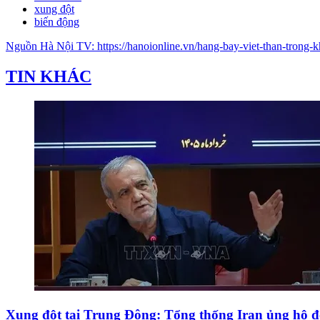
xung đột
biến động
Nguồn
Hà Nội TV
:
https://hanoionline.vn/hang-bay-viet-than-trong
TIN KHÁC
Xung đột tại Trung Đông: Tổng thống Iran ủng hộ đ