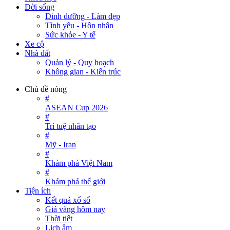
Đời sống
Dinh dưỡng - Làm đẹp
Tình yêu - Hôn nhân
Sức khỏe - Y tế
Xe cộ
Nhà đất
Quản lý - Quy hoạch
Không gian - Kiến trúc
Chủ đề nóng
#
ASEAN Cup 2026
#
Trí tuệ nhân tạo
#
Mỹ - Iran
#
Khám phá Việt Nam
#
Khám phá thế giới
Tiện ích
Kết quả xổ số
Giá vàng hôm nay
Thời tiết
Lịch âm