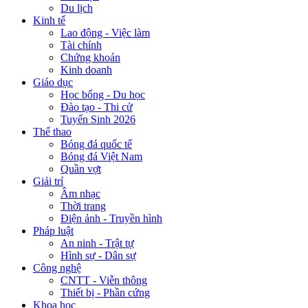
Du lịch
Kinh tế
Lao động - Việc làm
Tài chính
Chứng khoán
Kinh doanh
Giáo dục
Học bổng - Du học
Đào tạo - Thi cử
Tuyển Sinh 2026
Thể thao
Bóng đá quốc tế
Bóng đá Việt Nam
Quần vợt
Giải trí
Âm nhạc
Thời trang
Điện ảnh - Truyền hình
Pháp luật
An ninh - Trật tự
Hình sự - Dân sự
Công nghệ
CNTT - Viễn thông
Thiết bị - Phần cứng
Khoa học