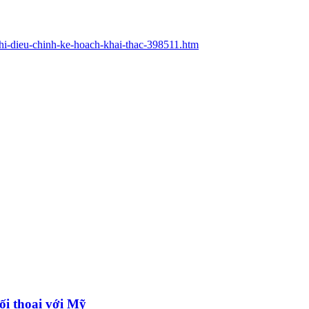
-khi-dieu-chinh-ke-hoach-khai-thac-398511.htm
ối thoại với Mỹ