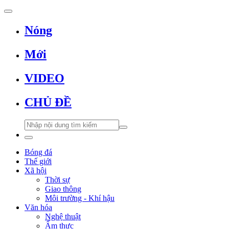
Nóng
Mới
VIDEO
CHỦ ĐỀ
Bóng đá
Thế giới
Xã hội
Thời sự
Giao thông
Môi trường - Khí hậu
Văn hóa
Nghệ thuật
Ẩm thực