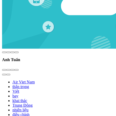
Anh Tuấn
Air Viet Nam
thận trọng
Việt
bay
khai thác
Trung Đông
nhiên liệu
điều chỉnh