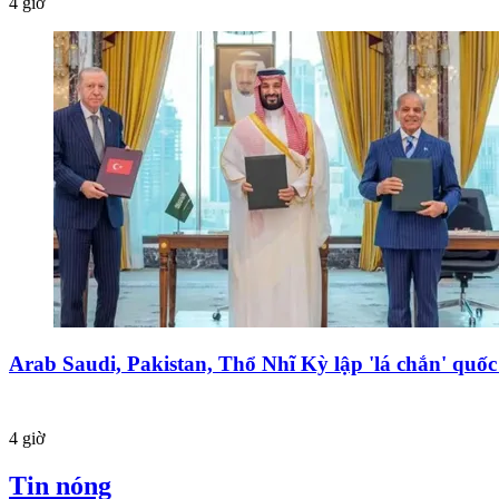
4 giờ
Arab Saudi, Pakistan, Thổ Nhĩ Kỳ lập 'lá chắn' quố
4 giờ
Tin nóng