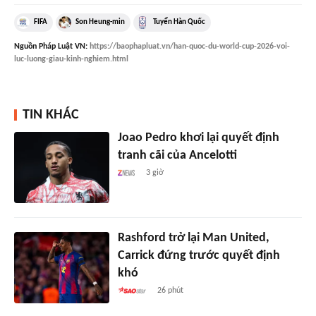
FIFA
Son Heung-min
Tuyển Hàn Quốc
Nguồn
Pháp Luật VN
:
https://baophapluat.vn/han-quoc-du-world-cup-2026-voi-
luc-luong-giau-kinh-nghiem.html
TIN KHÁC
Joao Pedro khơi lại quyết định
tranh cãi của Ancelotti
3 giờ
Rashford trở lại Man United,
Carrick đứng trước quyết định
khó
26 phút