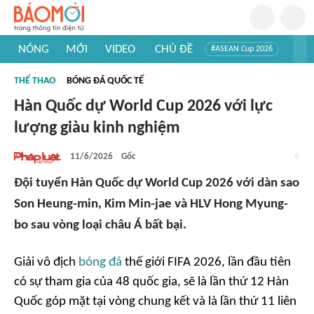
NÓNG
MỚI
VIDEO
CHỦ ĐỀ
#ASEAN Cup 2026
#Trí tuệ nhân tạo
#Mỹ - Iran
#Khám phá Việt Nam
THỂ THAO
BÓNG ĐÁ QUỐC TẾ
#Khám phá thế giới
Hàn Quốc dự World Cup 2026 với lực
lượng giàu kinh nghiệm
11/6/2026
Gốc
Đội tuyển Hàn Quốc dự World Cup 2026 với dàn sao
Son Heung-min, Kim Min-jae và HLV Hong Myung-
bo sau vòng loại châu Á bất bại.
Giải vô địch
bóng đá
thế giới FIFA 2026, lần đầu tiên
có sự tham gia của 48 quốc gia, sẽ là lần thứ 12 Hàn
Quốc góp mặt tại vòng chung kết và là lần thứ 11 liên