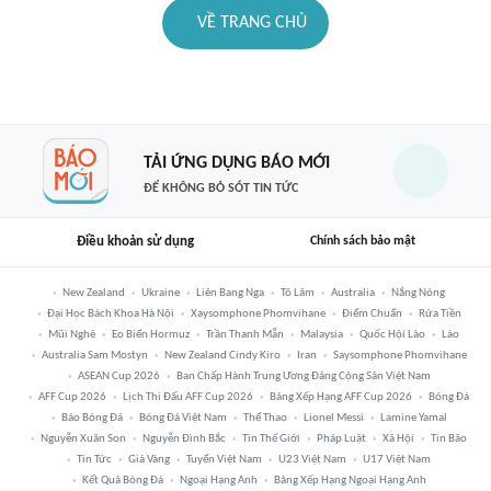
VỀ TRANG CHỦ
TẢI ỨNG DỤNG BÁO MỚI
ĐỂ KHÔNG BỎ SÓT TIN TỨC
Điều khoản sử dụng
Chính sách bảo mật
New Zealand
Ukraine
Liên Bang Nga
Tô Lâm
Australia
Nắng Nóng
Đại Học Bách Khoa Hà Nội
Xaysomphone Phomvihane
Điểm Chuẩn
Rửa Tiền
Mũi Nghê
Eo Biển Hormuz
Trần Thanh Mẫn
Malaysia
Quốc Hội Lào
Lào
Australia Sam Mostyn
New Zealand Cindy Kiro
Iran
Saysomphone Phomvihane
ASEAN Cup 2026
Ban Chấp Hành Trung Ương Đảng Cộng Sản Việt Nam
AFF Cup 2026
Lịch Thi Đấu AFF Cup 2026
Bảng Xếp Hạng AFF Cup 2026
Bóng Đá
Báo Bóng Đá
Bóng Đá Việt Nam
Thể Thao
Lionel Messi
Lamine Yamal
Nguyễn Xuân Son
Nguyễn Đình Bắc
Tin Thế Giới
Pháp Luật
Xã Hội
Tin Bão
Tin Tức
Giá Vàng
Tuyển Việt Nam
U23 Việt Nam
U17 Việt Nam
Kết Quả Bóng Đá
Ngoại Hạng Anh
Bảng Xếp Hạng Ngoại Hạng Anh