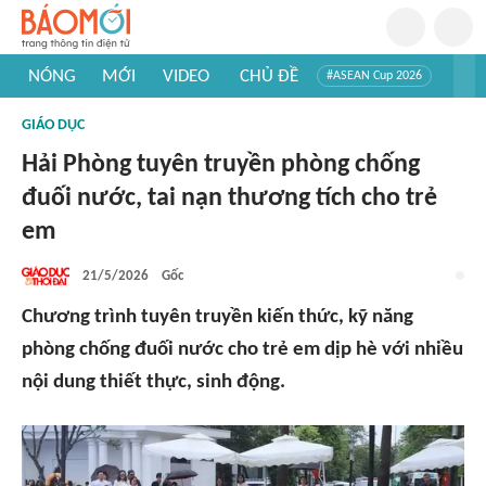
NÓNG
MỚI
VIDEO
CHỦ ĐỀ
#ASEAN Cup 2026
#Trí tuệ nhân tạo
#Mỹ - Iran
#Khám phá Việt Nam
GIÁO DỤC
#Khám phá thế giới
Hải Phòng tuyên truyền phòng chống
đuối nước, tai nạn thương tích cho trẻ
em
21/5/2026
Gốc
Chương trình tuyên truyền kiến thức, kỹ năng
phòng chống đuối nước cho trẻ em dịp hè với nhiều
nội dung thiết thực, sinh động.