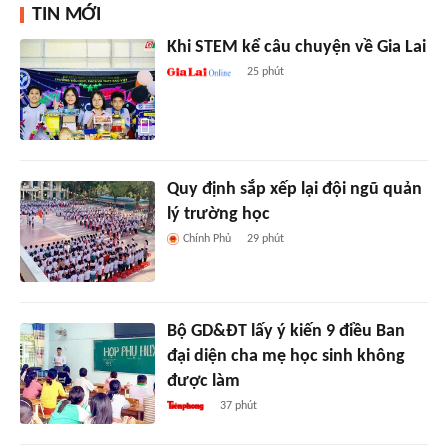
TIN MỚI
Khi STEM kể câu chuyện về Gia Lai
25 phút
Quy định sắp xếp lại đội ngũ quản
lý trường học
Chính Phủ
29 phút
Bộ GD&ĐT lấy ý kiến 9 điều Ban
đại diện cha mẹ học sinh không
được làm
37 phút