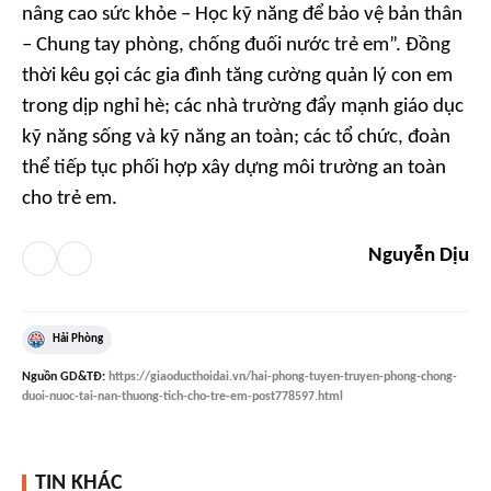
nâng cao sức khỏe – Học kỹ năng để bảo vệ bản thân
– Chung tay phòng, chống đuối nước trẻ em”. Đồng
thời kêu gọi các gia đình tăng cường quản lý con em
trong dịp nghỉ hè; các nhà trường đẩy mạnh giáo dục
kỹ năng sống và kỹ năng an toàn; các tổ chức, đoàn
thể tiếp tục phối hợp xây dựng môi trường an toàn
cho trẻ em.
Nguyễn Dịu
Hải Phòng
Nguồn
GD&TĐ
:
https://giaoducthoidai.vn/hai-phong-tuyen-truyen-phong-chong-
duoi-nuoc-tai-nan-thuong-tich-cho-tre-em-post778597.html
TIN KHÁC