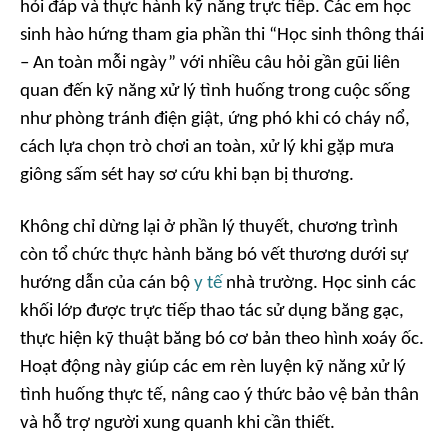
hỏi đáp và thực hành kỹ năng trực tiếp. Các em học
sinh hào hứng tham gia phần thi “Học sinh thông thái
– An toàn mỗi ngày” với nhiều câu hỏi gần gũi liên
quan đến kỹ năng xử lý tình huống trong cuộc sống
như phòng tránh điện giật, ứng phó khi có cháy nổ,
cách lựa chọn trò chơi an toàn, xử lý khi gặp mưa
giông sấm sét hay sơ cứu khi bạn bị thương.
Không chỉ dừng lại ở phần lý thuyết, chương trình
còn tổ chức thực hành băng bó vết thương dưới sự
hướng dẫn của cán bộ
y tế
nhà trường. Học sinh các
khối lớp được trực tiếp thao tác sử dụng băng gạc,
thực hiện kỹ thuật băng bó cơ bản theo hình xoáy ốc.
Hoạt động này giúp các em rèn luyện kỹ năng xử lý
tình huống thực tế, nâng cao ý thức bảo vệ bản thân
và hỗ trợ người xung quanh khi cần thiết.