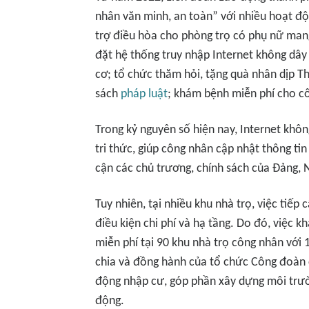
nhân văn minh, an toàn” với nhiều hoạt độn
trợ điều hòa cho phòng trọ có phụ nữ mang
đặt hệ thống truy nhập Internet không dây 
cơ; tổ chức thăm hỏi, tặng quà nhân dịp T
sách
pháp luật
; khám bệnh miễn phí cho c
Trong kỷ nguyên số hiện nay, Internet không 
tri thức, giúp công nhân cập nhật thông tin
cận các chủ trương, chính sách của Đảng,
Tuy nhiên, tại nhiều khu nhà trọ, việc tiếp
điều kiện chi phí và hạ tầng. Do đó, việc 
miễn phí tại 90 khu nhà trọ công nhân với 
chia và đồng hành của tổ chức Công đoàn c
động nhập cư, góp phần xây dựng môi trườ
động.