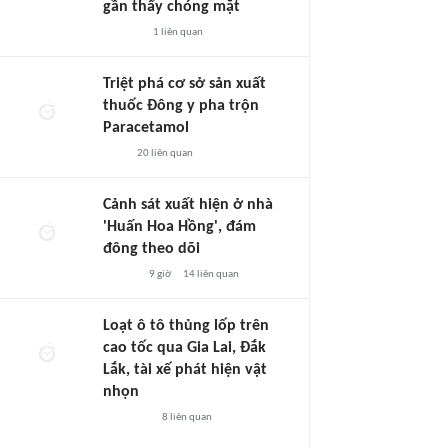
gần thấy chóng mặt
1
liên quan
Triệt phá cơ sở sản xuất
thuốc Đông y pha trộn
Paracetamol
20
liên quan
Cảnh sát xuất hiện ở nhà
'Huấn Hoa Hồng', đám
đông theo dõi
9 giờ
14
liên quan
Loạt ô tô thủng lốp trên
cao tốc qua Gia Lai, Đắk
Lắk, tài xế phát hiện vật
nhọn
8
liên quan