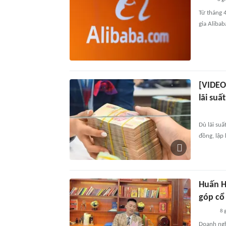
Từ tháng 
gia Aliba
[VIDEO
lãi suấ
Dù lãi suấ
đồng, lập 
Huấn H
góp cổ
8 
Doanh ngh