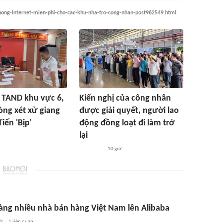
hong-internet-mien-phi-cho-cac-khu-nha-tro-cong-nhan-post962549.html
 TAND khu vực 6,
Kiến nghị của công nhân
òng xét xử giang
được giải quyết, người lao
iến 'Bịp'
động đồng loạt đi làm trở
lại
10 giờ
àng nhiều nhà bán hàng Việt Nam lên Alibaba
iờ
1
liên quan