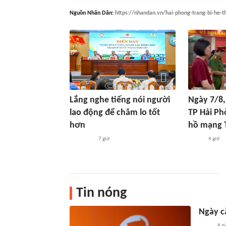
Nguồn
Nhân Dân
:
https://nhandan.vn/hai-phong-trang-bi-he-t
Lắng nghe tiếng nói người
Ngày 7/8,
lao động để chăm lo tốt
TP Hải Ph
hơn
hồ mạng T
7 giờ
4 giờ
Tin nóng
Ngày c
8 g