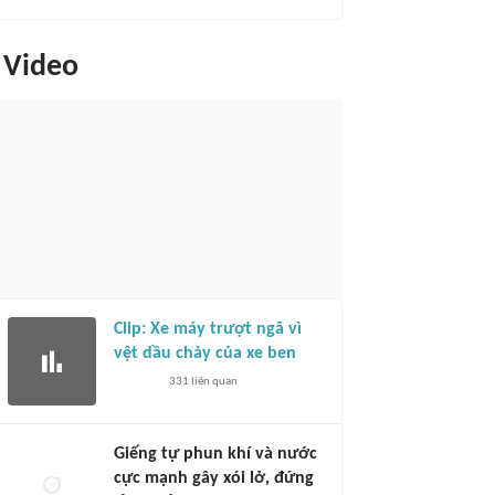
Video
Clip: Xe máy trượt ngã vì
vệt dầu chảy của xe ben
331
liên quan
Giếng tự phun khí và nước
cực mạnh gây xói lở, đứng