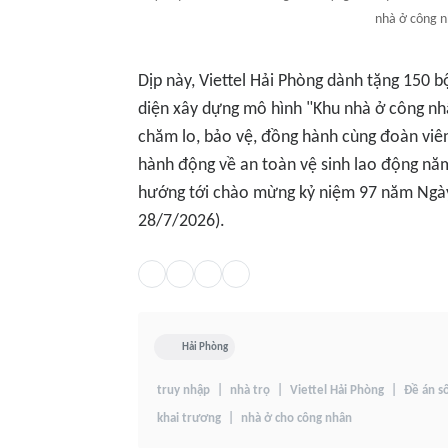
nhà ở công n
Dịp này, Viettel Hải Phòng dành tặng 150 
diện xây dựng mô hình "Khu nhà ở công nhâ
chăm lo, bảo vệ, đồng hành cùng đoàn viê
hành động về an toàn vệ sinh lao động năm
hướng tới chào mừng kỷ niệm 97 năm Ngày
28/7/2026).
Hải Phòng
truy nhập
nhà trọ
Viettel Hải Phòng
Đề án s
khai trương
nhà ở cho công nhân