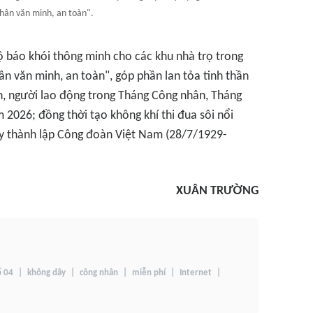
hân văn minh, an toàn".
bộ báo khói thông minh cho các khu nhà trọ trong
n văn minh, an toàn", góp phần lan tỏa tinh thần
n, người lao động trong Tháng Công nhân, Tháng
 2026; đồng thời tạo không khí thi đua sôi nổi
 thành lập Công đoàn Việt Nam (28/7/1929-
XUÂN TRƯỜNG
ố 04
không dây
công nhân
miễn phí
Internet