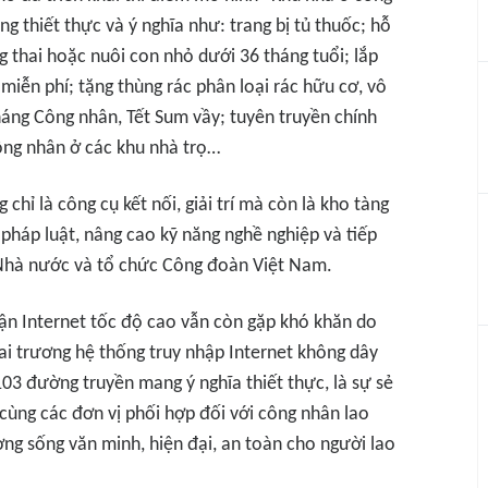
g thiết thực và ý nghĩa như: trang bị tủ thuốc; hỗ
 thai hoặc nuôi con nhỏ dưới 36 tháng tuổi; lắp
miễn phí; tặng thùng rác phân loại rác hữu cơ, vô
háng Công nhân, Tết Sum vầy; tuyên truyền chính
ông nhân ở các khu nhà trọ…
chỉ là công cụ kết nối, giải trí mà còn là kho tàng
 pháp luật, nâng cao kỹ năng nghề nghiệp và tiếp
 Nhà nước và tổ chức Công đoàn Việt Nam.
 cận Internet tốc độ cao vẫn còn gặp khó khăn do
khai trương hệ thống truy nhập Internet không dây
103 đường truyền mang ý nghĩa thiết thực, là sự sẻ
ùng các đơn vị phối hợp đối với công nhân lao
ng sống văn minh, hiện đại, an toàn cho người lao