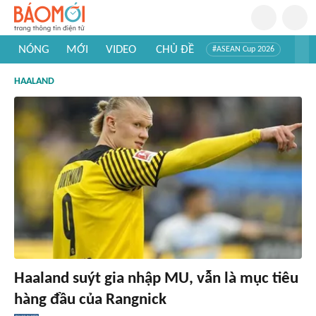
NÓNG
MỚI
VIDEO
CHỦ ĐỀ
#ASEAN Cup 2026
#Trí tuệ nhân tạo
#Mỹ - Iran
#Khám phá Việt Nam
HAALAND
#Khám phá thế giới
Haaland suýt gia nhập MU, vẫn là mục tiêu
hàng đầu của Rangnick