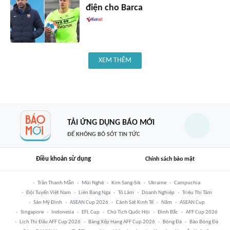
điện cho Barca
XEM THÊM
TẢI ỨNG DỤNG BÁO MỚI
ĐỂ KHÔNG BỎ SÓT TIN TỨC
Điều khoản sử dụng
Chính sách bảo mật
Trần Thanh Mẫn
Mũi Nghê
Kim Sang-Sik
Ukraine
Campuchia
Đội Tuyển Việt Nam
Liên Bang Nga
Tô Lâm
Doanh Nghiệp
Triệu Thị Tâm
Sân Mỹ Đình
ASEAN Cup 2026
Cảnh Sát Kinh Tế
Năm
ASEAN Cup
Singapore
Indonesia
EFL Cup
Chủ Tịch Quốc Hội
Đình Bắc
AFF Cup 2026
Lịch Thi Đấu AFF Cup 2026
Bảng Xếp Hạng AFF Cup 2026
Bóng Đá
Báo Bóng Đá