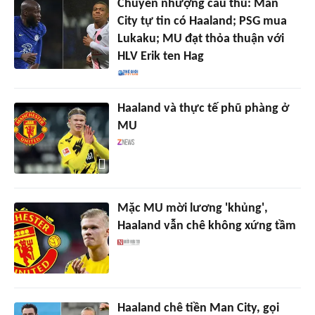
Chuyển nhượng cầu thủ: Man
City tự tin có Haaland; PSG mua
Lukaku; MU đạt thỏa thuận với
HLV Erik ten Hag
Haaland và thực tế phũ phàng ở
MU
Mặc MU mời lương 'khủng',
Haaland vẫn chê không xứng tầm
Haaland chê tiền Man City, gọi