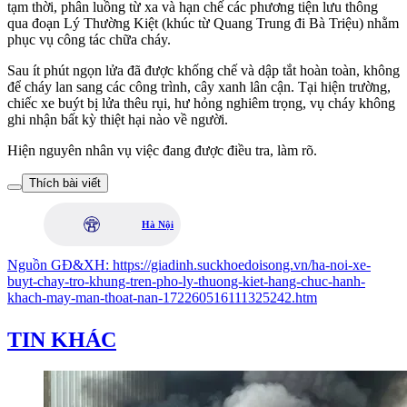
tạm thời, phân luồng từ xa và hạn chế các phương tiện lưu thông
qua đoạn Lý Thường Kiệt (khúc từ Quang Trung đi Bà Triệu) nhằm
phục vụ công tác chữa cháy.
Sau ít phút ngọn lửa đã được khống chế và dập tắt hoàn toàn, không
để cháy lan sang các công trình, cây xanh lân cận. Tại hiện trường,
chiếc xe buýt bị lửa thêu rụi, hư hỏng nghiêm trọng, vụ cháy không
ghi nhận bất kỳ thiệt hại nào về người.
Hiện nguyên nhân vụ việc đang được điều tra, làm rõ.
Thích bài viết
Hà Nội
Nguồn
GĐ&XH
:
https://giadinh.suckhoedoisong.vn/ha-noi-xe-
buyt-chay-tro-khung-tren-pho-ly-thuong-kiet-hang-chuc-hanh-
khach-may-man-thoat-nan-172260516111325242.htm
TIN KHÁC