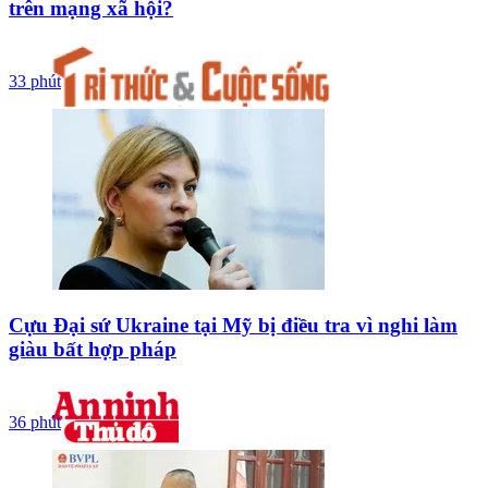
trên mạng xã hội?
33 phút
Cựu Đại sứ Ukraine tại Mỹ bị điều tra vì nghi làm
giàu bất hợp pháp
36 phút