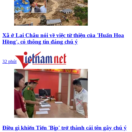
Xã ở Lai Châu nói về việc từ thiện của 'Huấn Hoa
Hồng', có thông tin đáng chú ý
32 phút
Điều gì khiến Tiến 'Bịp' trở thành cái tên gây chú ý