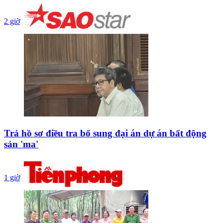
2 giờ
Trả hồ sơ điều tra bổ sung đại án dự án bất động
sản 'ma'
1 giờ