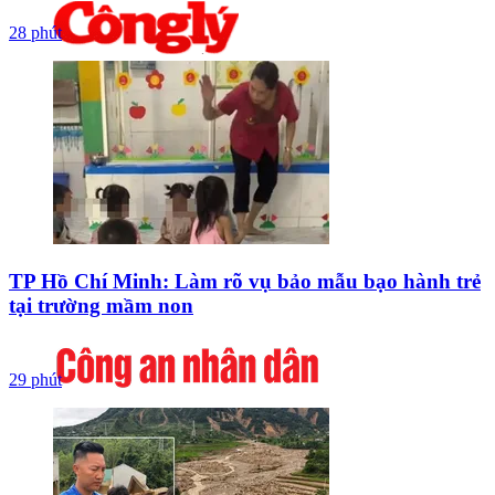
28 phút
TP Hồ Chí Minh: Làm rõ vụ bảo mẫu bạo hành trẻ
tại trường mầm non
29 phút