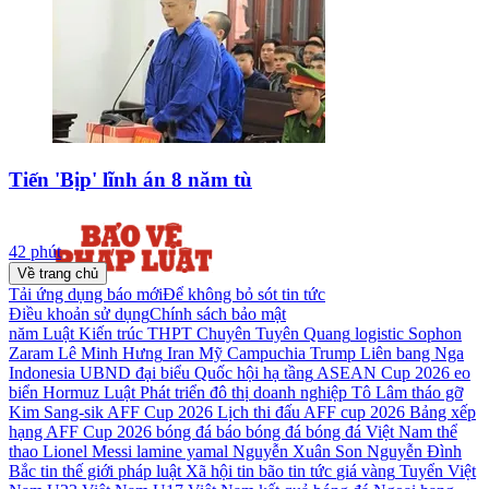
Tiến 'Bịp' lĩnh án 8 năm tù
42 phút
Về trang chủ
Tải ứng dụng báo mới
Để không bỏ sót tin tức
Điều khoản sử dụng
Chính sách bảo mật
năm
Luật Kiến trúc
THPT Chuyên Tuyên Quang
logistic
Sophon
Zaram
Lê Minh Hưng
Iran
Mỹ
Campuchia
Trump
Liên bang Nga
Indonesia
UBND
đại biểu Quốc hội
hạ tầng
ASEAN Cup 2026
eo
biển Hormuz
Luật Phát triển đô thị
doanh nghiệp
Tô Lâm
tháo gỡ
Kim Sang-sik
AFF Cup 2026
Lịch thi đấu AFF cup 2026
Bảng xếp
hạng AFF Cup 2026
bóng đá
báo bóng đá
bóng đá Việt Nam
thể
thao
Lionel Messi
lamine yamal
Nguyễn Xuân Son
Nguyễn Đình
Bắc
tin thế giới
pháp luật
Xã hội
tin bão
tin tức
giá vàng
Tuyển Việt