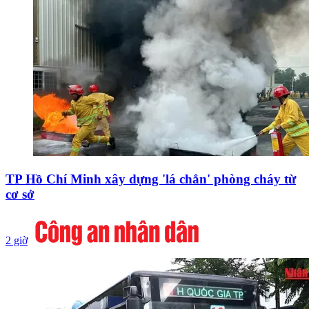
TP Hồ Chí Minh xây dựng 'lá chắn' phòng cháy từ
cơ sở
2 giờ