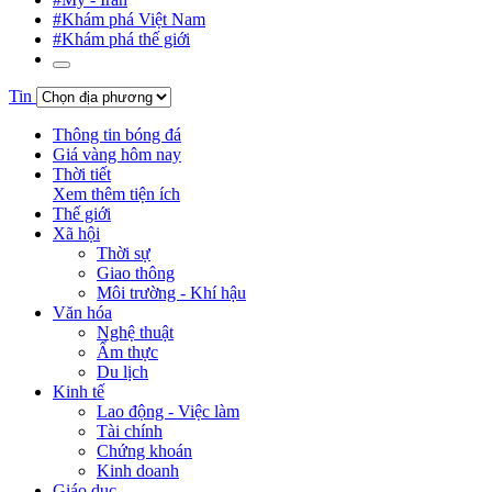
#Khám phá Việt Nam
#Khám phá thế giới
Tin
Thông tin bóng đá
Giá vàng hôm nay
Thời tiết
Xem thêm tiện ích
Thế giới
Xã hội
Thời sự
Giao thông
Môi trường - Khí hậu
Văn hóa
Nghệ thuật
Ẩm thực
Du lịch
Kinh tế
Lao động - Việc làm
Tài chính
Chứng khoán
Kinh doanh
Giáo dục