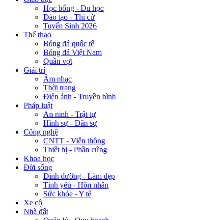
Học bổng - Du học
Đào tạo - Thi cử
Tuyển Sinh 2026
Thể thao
Bóng đá quốc tế
Bóng đá Việt Nam
Quần vợt
Giải trí
Âm nhạc
Thời trang
Điện ảnh - Truyền hình
Pháp luật
An ninh - Trật tự
Hình sự - Dân sự
Công nghệ
CNTT - Viễn thông
Thiết bị - Phần cứng
Khoa học
Đời sống
Dinh dưỡng - Làm đẹp
Tình yêu - Hôn nhân
Sức khỏe - Y tế
Xe cộ
Nhà đất