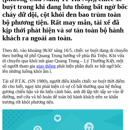
buýt trong khi đang lưu thông bất ngờ bốc
cháy dữ dội, cột khói đen bao trùm toàn
bộ phương tiện. Rất may mắn, tài xế đã
kịp thời phát hiện và sơ tán toàn bộ hành
khách ra ngoài an toàn.
Theo đó, vào khoảng 9h30' sáng 16/5, chiếc xe buýt đang di chuyển
theo hướng từ phố Quang Trung hướng về phía Bà Triệu. Khi vừa
di chuyển qua khỏi nút giao Quang Trung – Lý Thường Kiệt, một
số người tham gia
giao thông
phát hiện phần đuôi xe bất ngờ bốc
lên những luồng khói âm ỉ.
Tài xế P.T.K. (SN 1980), người điều khiển chiếc xe buýt thời điểm
đó cho biết, ngay khi phát hiện có sự cố bất thường qua hệ thống
gương chiếu hậu và tín hiệu cảnh báo, anh đã lập tức tấp xe vào lề
đường, mở cửa và hô hoán để toàn bộ hành khách trên xe khẩn
trương rời khỏi phương tiện.