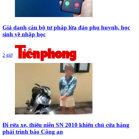
Giả danh cán bộ tư pháp lừa đảo phụ huynh, học
sinh về nhập học
2 giờ
Đi rửa xe, thiếu niên SN 2010 khiến chủ cửa hàng
phải trình báo Công an