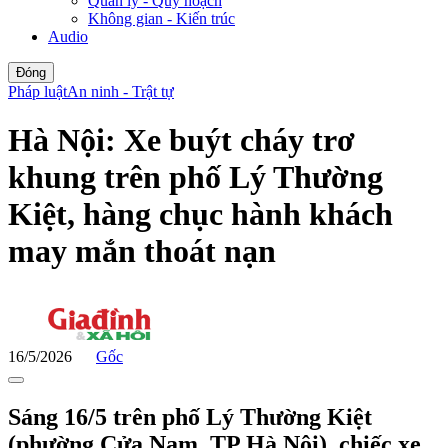
Quản lý - Quy hoạch
Không gian - Kiến trúc
Audio
Đóng
Pháp luật
An ninh - Trật tự
Hà Nội: Xe buýt cháy trơ
khung trên phố Lý Thường
Kiệt, hàng chục hành khách
may mắn thoát nạn
16/5/2026
Gốc
Sáng 16/5 trên phố Lý Thường Kiệt
(phường Cửa Nam, TP Hà Nội), chiếc xe