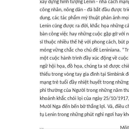
xây dựng hình tượng Lenin - nhà cách mạng,
công nhân, nông dân - đã bắt đầu được tri
dung, các tác phẩm mỹ thuật phản ánh mọi
Lenin cũng được ra đời, khắc họa những cả
bàn công việc hay những cuộc gặp gỡ với 
sĩ thuộc nhiều thế hệ với phong cách, bút
móng vững chắc cho chủ đề Leniniana. “Tr
một cuộc hành trình đầy xúc động về cuộc 
ngữ hội họa, đồ họa, chúng ta sẽ được chi
thiếu trong vòng tay gia đình tại Simbirsk 
mạng trẻ tuổi đầy nhiệt huyết trong nhữn
phi thường của Người trong những năm thán
khoảnh khắc chói lọi của ngày 25/10/1917
Mười Nga đến bến bờ thắng lợi. Và, điều ch
tụ Lenin trong những phút nghỉ ngơi hay k