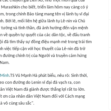
ủa các chuyên gia Liên Xô, như một món quà của
Murashkin cho biết, triển lãm hôm nay càng có ý
m, trong chính Bảo tàng mang tên vị lãnh tụ vĩ đại
. Bởi lẽ, mối liên hệ giữa lãnh tụ Lê-nin và Chủ
tư tưởng và tinh thần, đã ảnh hưởng đến vận mệnh
n về quyền tự quyết của các dân tộc, về đấu tranh
ội đã tìm thấy sự đồng điệu mạnh mẽ trong trái tim
 việc tiếp cận với học thuyết của Lê-nin đã trở
on đường chính trị của Người và truyền cảm hứng
t Nam.
 Minh
.TS Vũ Mạnh Hà phát biểu, nêu rõ: Sinh thời,
eo con đường do Lenin vĩ đại đã vạch ra, con
 Việt Nam đã giành được thắng lợi rất to lớn.
iết ơn của nhân dân Việt Nam đối với Cách mạng
là vô cùng sâu sắc".