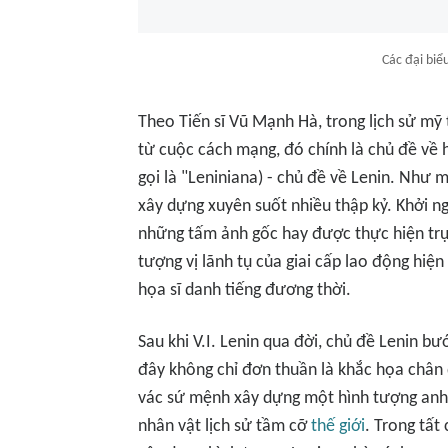
Các đại biể
Theo Tiến sĩ Vũ Mạnh Hà, trong lịch sử mỹ 
từ cuộc cách mạng, đó chính là chủ đề về 
gọi là "Leniniana) - chủ đề về Lenin. Như 
xây dựng xuyên suốt nhiều thập kỷ. Khởi 
những tấm ảnh gốc hay được thực hiện trực
tượng vị lãnh tụ của giai cấp lao động hiệ
họa sĩ danh tiếng đương thời.
Sau khi V.I. Lenin qua đời, chủ đề Lenin b
đây không chỉ đơn thuần là khắc họa chân 
vác sứ mệnh xây dựng một hình tượng anh 
nhân vật lịch sử tầm cỡ
thế giới
. Trong tất