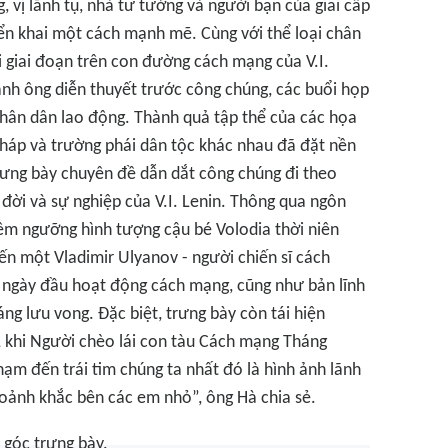
 vị lãnh tụ, nhà tư tưởng và người bạn của giai cấp
ển khai một cách mạnh mẽ. Cùng với thể loại chân
 giai đoạn trên con đường cách mạng của V.I.
nh ông diễn thuyết trước công chúng, các buổi họp
nhân dân lao động. Thành quả tập thể của các họa
 pháp và trường phái dân tộc khác nhau đã đặt nền
ưng bày chuyên đề dẫn dắt công chúng đi theo
đời và sự nghiệp của V.I. Lenin. Thông qua ngôn
êm ngưỡng hình tượng cậu bé Volodia thời niên
đến một Vladimir Ulyanov - người chiến sĩ cách
g ngày đầu hoạt động cách mạng, cũng như bản lĩnh
g lưu vong. Đặc biệt, trưng bày còn tái hiện
, khi Người chèo lái con tàu Cách mạng Tháng
ạm đến trái tim chúng ta nhất đó là hình ảnh lãnh
hoảnh khắc bên các em nhỏ”, ông Hà chia sẻ.