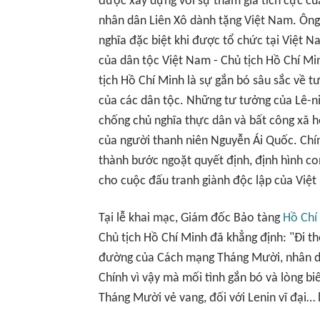
được xây dựng với sự tham gia tích cực c
nhân dân Liên Xô dành tặng Việt Nam. Ông 
nghĩa đặc biệt khi được tổ chức tại Việt Na
của dân tộc Việt Nam - Chủ tịch Hồ Chí Minh
tịch Hồ Chí Minh là sự gắn bó sâu sắc về 
của các dân tộc. Những tư tưởng của Lê-ni
chống chủ nghĩa thực dân và bất công xã h
của người thanh niên Nguyễn Ái Quốc. Chính
thành bước ngoặt quyết định, định hình c
cho cuộc đấu tranh giành độc lập của Việ
Tại lễ khai mạc, Giám đốc Bảo tàng
Hồ Chí
Chủ tịch Hồ Chí Minh đã khẳng định: "Đi th
đường của Cách mạng Tháng Mười, nhân dân
Chính vì vậy mà mối tình gắn bó và lòng b
Tháng Mười vẻ vang, đối với Lenin vĩ đại… 