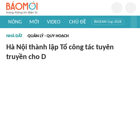
NÓNG
MỚI
VIDEO
CHỦ ĐỀ
#ASEAN Cup 2026
#Trí tuệ nhân tạo
#Mỹ - Iran
#Khám phá Việt Nam
NHÀ ĐẤT
QUẢN LÝ - QUY HOẠCH
#Khám phá thế giới
Hà Nội thành lập Tổ công tác tuyên
truyền cho D