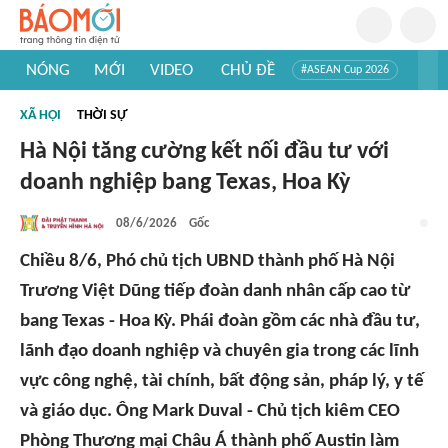
NÓNG
MỚI
VIDEO
CHỦ ĐỀ
#ASEAN Cup 2026
#Trí tuệ nhân tạo
#Mỹ - Iran
#Khám phá Việt Nam
XÃ HỘI
THỜI SỰ
#Khám phá thế giới
Hà Nội tăng cường kết nối đầu tư với
doanh nghiệp bang Texas, Hoa Kỳ
08/6/2026
Gốc
Chiều 8/6, Phó chủ tịch UBND thành phố Hà Nội
Trương Việt Dũng tiếp đoàn danh nhân cấp cao từ
bang Texas - Hoa Kỳ. Phái đoàn gồm các nhà đầu tư,
lãnh đạo doanh nghiệp và chuyên gia trong các lĩnh
vực công nghệ, tài chính, bất động sản, pháp lý, y tế
và giáo dục. Ông Mark Duval - Chủ tịch kiêm CEO
Phòng Thương mại Châu Á thành phố Austin làm