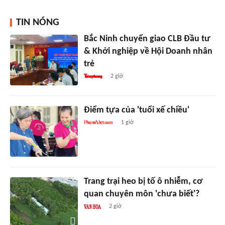
TIN NÓNG
Bắc Ninh chuyển giao CLB Đầu tư
& Khởi nghiệp về Hội Doanh nhân
trẻ
2 giờ
Điểm tựa của 'tuổi xế chiều'
1 giờ
Trang trại heo bị tố ô nhiễm, cơ
quan chuyên môn 'chưa biết'?
2 giờ