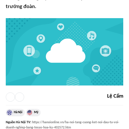
trưởng đoàn.
Lệ Cẩm
Hà Nội
Mỹ
Nguồn
Hà Nội TV
:
https://hanoionline.vn/ha-noi-tang-cuong-ket-noi-dau-tu-voi-
doanh-nghiep-bang-texas-hoa-ky-402572.htm