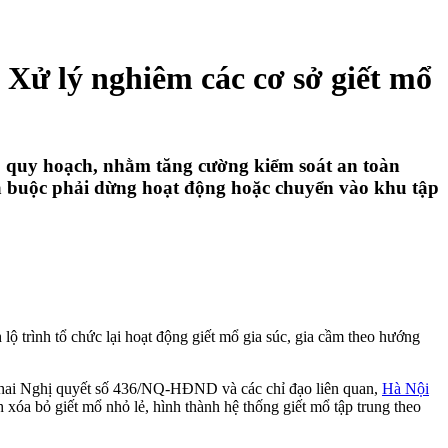
: Xử lý nghiêm các cơ sở giết mổ
o quy hoạch, nhằm tăng cường kiểm soát an toàn
đã buộc phải dừng hoạt động hoặc chuyển vào khu tập
ộ trình tổ chức lại hoạt động giết mổ gia súc, gia cầm theo hướng
hai Nghị quyết số 436/NQ-HĐND và các chỉ đạo liên quan,
Hà Nội
 xóa bỏ giết mổ nhỏ lẻ, hình thành hệ thống giết mổ tập trung theo