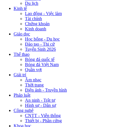
Du lịch
Kinh tế
Lao động - Việc làm
Tài chính
Chứng khoán
Kinh doanh
Giáo dục
Học bổng - Du học
Đào tạo - Thi cử
Tuyển Sinh 2026
Thể thao
Bóng đá quốc tế
Bóng đá Việt Nam
Quần vợt
Giải trí
Âm nhạc
Thời trang
Điện ảnh - Truyền hình
Pháp luật
An ninh - Trật tự
Hình sự - Dân sự
Công nghệ
CNTT - Viễn thông
Thiết bị - Phần cứng
Khoa học