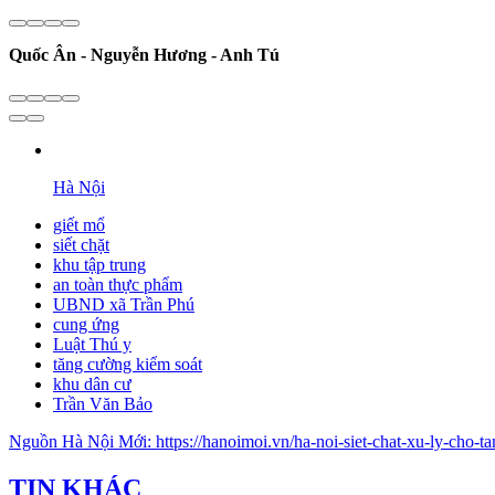
Quốc Ân - Nguyễn Hương - Anh Tú
Hà Nội
giết mổ
siết chặt
khu tập trung
an toàn thực phẩm
UBND xã Trần Phú
cung ứng
Luật Thú y
tăng cường kiểm soát
khu dân cư
Trần Văn Bảo
Nguồn
Hà Nội Mới
:
https://hanoimoi.vn/ha-noi-siet-chat-xu-ly-cho
TIN KHÁC