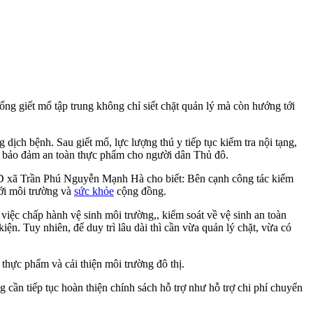
ng giết mổ tập trung không chỉ siết chặt quản lý mà còn hướng tới
 dịch bệnh. Sau giết mổ, lực lượng thú y tiếp tục kiểm tra nội tạng,
hằm bảo đảm an toàn thực phẩm cho người dân Thủ đô.
UBND xã Trần Phú Nguyễn Mạnh Hà cho biết: Bên cạnh công tác kiểm
với môi trường và
sức khỏe
cộng đồng.
việc chấp hành vệ sinh môi trường,, kiểm soát về vệ sinh an toàn
iện. Tuy nhiên, để duy trì lâu dài thì cần vừa quản lý chặt, vừa có
thực phẩm và cải thiện môi trường đô thị.
g cần tiếp tục hoàn thiện chính sách hỗ trợ như hỗ trợ chi phí chuyển