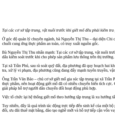
Tại các cơ sở tập trung, vật nuôi trước khi giết mổ đều phải kiểm tra
Ở góc độ quản lý chuyên ngành, bà Nguyễn Thị Thu – đại diện Chi cục
chuỗi cung ứng thực phẩm an toàn, có truy xuất nguồn gốc.
Bà Nguyễn Thị Thu nhấn mạnh: Tại các cơ sở tập trung, vật nuôi trước 
dấu kiểm soát trước khi cho phép sản phẩm lưu thông trên thị trường
Tại xã Trần Phú, sau rà soát quỹ đất, địa phương đã quy hoạch hai 
tra, xử lý vi phạm, địa phương cũng đang đẩy mạnh tuyên truyền, vận
Ông Trần Văn Bảo – chủ cơ sở giết mổ gia súc tập trung tại xã Trần 
thực phẩm, nên hoạt động giết mổ đã có nhiều chuyển biến tích cực.
giải pháp hỗ trợ người dân chuyển đổi hoạt động phù hợp.
Việc tổ chức lại hệ thống giết mổ theo hướng tập trung là xu hướng 
Tuy nhiên, đây là quá trình tác động trực tiếp đến sinh kế của một bộ
đổi, ưu đãi thuê mặt bằng, đào tạo nghề mới và hỗ trợ tiếp cận vốn v