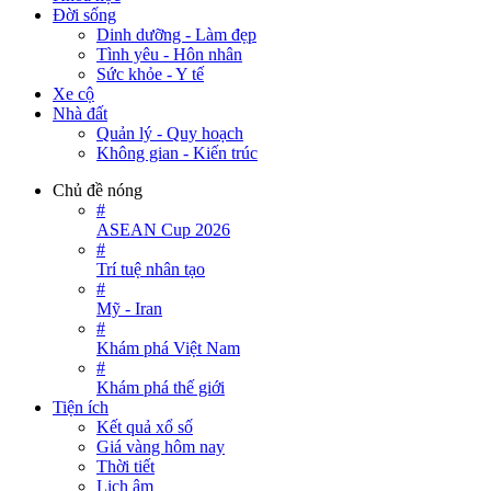
Đời sống
Dinh dưỡng - Làm đẹp
Tình yêu - Hôn nhân
Sức khỏe - Y tế
Xe cộ
Nhà đất
Quản lý - Quy hoạch
Không gian - Kiến trúc
Chủ đề nóng
#
ASEAN Cup 2026
#
Trí tuệ nhân tạo
#
Mỹ - Iran
#
Khám phá Việt Nam
#
Khám phá thế giới
Tiện ích
Kết quả xổ số
Giá vàng hôm nay
Thời tiết
Lịch âm