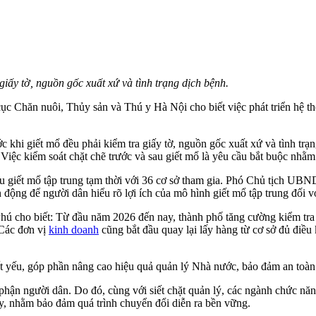
 giấy tờ, nguồn gốc xuất xứ và tình trạng dịch bệnh.
 Chăn nuôi, Thủy sản và Thú y Hà Nội cho biết việc phát triển hệ thố
khi giết mổ đều phải kiểm tra giấy tờ, nguồn gốc xuất xứ và tình trạng
. Việc kiểm soát chặt chẽ trước và sau giết mổ là yêu cầu bắt buộc n
khu giết mổ tập trung tạm thời với 36 cơ sở tham gia. Phó Chủ tịch 
 động để người dân hiểu rõ lợi ích của mô hình giết mổ tập trung đối 
Phú cho biết: Từ đầu năm 2026 đến nay, thành phố tăng cường kiểm tra 
 Các đơn vị
kinh doanh
cũng bắt đầu quay lại lấy hàng từ cơ sở đủ điều k
tất yếu, góp phần nâng cao hiệu quả quản lý Nhà nước, bảo đảm an toàn 
 phận người dân. Do đó, cùng với siết chặt quản lý, các ngành chức năn
ay, nhằm bảo đảm quá trình chuyển đổi diễn ra bền vững.