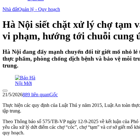
Nhà đất
Quản lý - Quy hoạch
Hà Nội siết chặt xử lý chợ tạm v
vi phạm, hướng tới chuỗi cung
Hà Nội đang đẩy mạnh chuyển đổi từ giết mổ nhỏ lẻ 
thực phẩm, phòng chống dịch bệnh và bảo vệ môi trư
trung.
21/5/2026
889
liên quan
Gốc
Thực hiện các quy định của Luật Thú y năm 2015, Luật An toàn thự
tập trung.
Theo Thông báo số 575/TB-VP ngày 12-9-2025 về kết luận của Phó
yêu cầu xử lý dứt điểm các chợ “cóc”, chợ “tạm” và cơ sở giết mổ khô
quy hoạch.