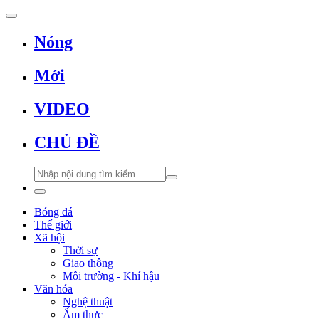
Nóng
Mới
VIDEO
CHỦ ĐỀ
Bóng đá
Thế giới
Xã hội
Thời sự
Giao thông
Môi trường - Khí hậu
Văn hóa
Nghệ thuật
Ẩm thực