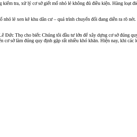
g kiểm tra, xử lý cơ sở giết mổ nhỏ lẻ không đủ điều kiện. Hàng loạt 
 nhỏ lẻ xen kẽ khu dân cư – quá trình chuyển đổi đang diễn ra rõ nét.
 Lê Đức Thọ cho biết: Chúng tôi đầu tư lớn để xây dựng cơ sở đúng qu
ên cơ sở làm đúng quy định gặp rất nhiều khó khăn. Hiện nay, khi các l