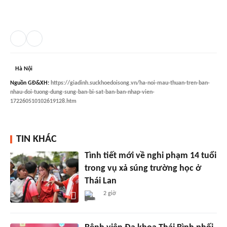
Hà Nội
Nguồn
GĐ&XH
:
https://giadinh.suckhoedoisong.vn/ha-noi-mau-thuan-tren-ban-
nhau-doi-tuong-dung-sung-ban-bi-sat-ban-ban-nhap-vien-
172260510102619128.htm
TIN KHÁC
Tình tiết mới về nghi phạm 14 tuổi
trong vụ xả súng trường học ở
Thái Lan
2 giờ