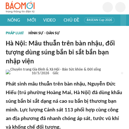
NÓNG
MỚI
VIDEO
CHỦ ĐỀ
#ASEAN Cup 2026
#Trí tuệ nhân tạo
#Mỹ - Iran
#Khám phá Việt Nam
PHÁP LUẬT
HÌNH SỰ - DÂN SỰ
#Khám phá thế giới
Hà Nội: Mâu thuẫn trên bàn nhậu, đối
tượng dùng súng bắn bi sắt bắn bạn
nhập viện
10/5/2026
Gốc
Phát sinh mâu thuẫn trên bàn nhậu, Nguyễn Đức
Hiếu (trú phường Hoàng Mai, Hà Nội) đã dùng khẩu
súng bắn bi sắt dạng ná cao su bắn bị thương bạn
mình. Lực lượng Cảnh sát 113 phối hợp cùng công
an địa phương đã nhanh chóng áp sát, tước vũ khí
và khống chế đối tượng.