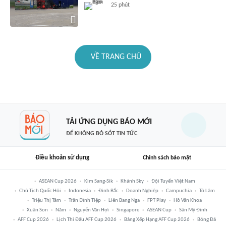
25 phút
VỀ TRANG CHỦ
TẢI ỨNG DỤNG BÁO MỚI
ĐỂ KHÔNG BỎ SÓT TIN TỨC
Điều khoản sử dụng
Chính sách bảo mật
ASEAN Cup 2026
Kim Sang-Sik
Khánh Sky
Đội Tuyển Việt Nam
Chủ Tịch Quốc Hội
Indonesia
Đình Bắc
Doanh Nghiệp
Campuchia
Tô Lâm
Triệu Thị Tâm
Trần Đình Tiệp
Liên Bang Nga
FPT Play
Hồ Văn Khoa
Xuân Son
Năm
Nguyễn Văn Hợi
Singapore
ASEAN Cup
Sân Mỹ Đình
AFF Cup 2026
Lịch Thi Đấu AFF Cup 2026
Bảng Xếp Hạng AFF Cup 2026
Bóng Đá