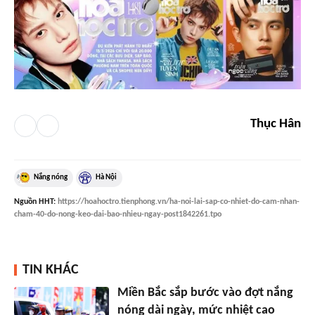
Thục Hân
Nắng nóng
Hà Nội
Nguồn
HHT
:
https://hoahoctro.tienphong.vn/ha-noi-lai-sap-co-nhiet-do-cam-nhan-
cham-40-do-nong-keo-dai-bao-nhieu-ngay-post1842261.tpo
TIN KHÁC
Miền Bắc sắp bước vào đợt nắng
nóng dài ngày, mức nhiệt cao