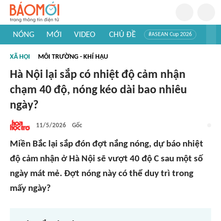
NÓNG
MỚI
VIDEO
CHỦ ĐỀ
#ASEAN Cup 2026
#Trí tuệ nhân tạo
#Mỹ - Iran
#Khám phá Việt Nam
XÃ HỘI
MÔI TRƯỜNG - KHÍ HẬU
#Khám phá thế giới
Hà Nội lại sắp có nhiệt độ cảm nhận
chạm 40 độ, nóng kéo dài bao nhiêu
ngày?
11/5/2026
Gốc
Miền Bắc lại sắp đón đợt nắng nóng, dự báo nhiệt
độ cảm nhận ở Hà Nội sẽ vượt 40 độ C sau một số
ngày mát mẻ. Đợt nóng này có thể duy trì trong
mấy ngày?