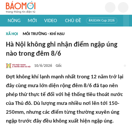
NÓNG
MỚI
VIDEO
CHỦ ĐỀ
#ASEAN Cup 2026
#Trí tuệ nhân tạo
#Mỹ - Iran
#Khám phá Việt Nam
XÃ HỘI
MÔI TRƯỜNG - KHÍ HẬU
#Khám phá thế giới
Hà Nội không ghi nhận điểm ngập úng
nào trong đêm 8/6
10/6/2026
Gốc
Đợt không khí lạnh mạnh nhất trong 12 năm trở lại
đây cùng mưa lớn diện rộng đêm 8/6 đã tạo nên
phép thử thực tế đối với hệ thống tiêu thoát nước
của Thủ đô. Dù lượng mưa nhiều nơi lên tới 150-
250mm, nhưng các điểm từng thường xuyên úng
ngập trước đây đều không xuất hiện ngập úng.