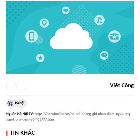
Viết Công
Hà Nội
Nguồn
Hà Nội TV
:
https://hanoionline.vn/ha-noi-khong-ghi-nhan-diem-ngap-ung-
nao-trong-dem-86-402777.htm
TIN KHÁC