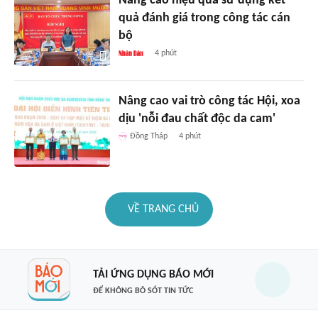
Nâng cao hiệu quả sử dụng kết
quả đánh giá trong công tác cán
bộ
4 phút
Nâng cao vai trò công tác Hội, xoa
dịu 'nỗi đau chất độc da cam'
Đồng Tháp
4 phút
VỀ TRANG CHỦ
TẢI ỨNG DỤNG BÁO MỚI
ĐỂ KHÔNG BỎ SÓT TIN TỨC