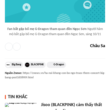
Fan bắt gặp bố mẹ G-Dragon tham quan đền Ngọc Sơn
Người hâm
mộ bắt gặp bố mẹ G-Dragon tham quan đền Ngọc Sơn, sáng 10/11
Châu Sa
Big Bang
BLACKPINK
G-Dragon
Nguồn
Znews
:
https://znews.vn/ha-noi-khong-con-bo-ngo-truoc-them-concert-big-
bang-post1658909.html
TIN KHÁC
Jisoo (BLACKPINK) cảm thấy thất