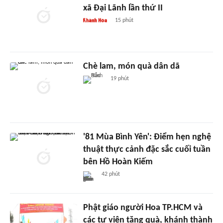
xã Đại Lãnh lần thứ II
15 phút
Chè lam, món quà dân dã
19 phút
'81 Mùa Bình Yên': Điểm hẹn nghệ
thuật thực cảnh đặc sắc cuối tuần
bên Hồ Hoàn Kiếm
42 phút
Phật giáo người Hoa TP.HCM và
các tự viện tặng quà, khánh thành