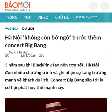
NÓNG
MỚI
VIDEO
CHỦ ĐỀ
#ASEAN Cup 2026
#Trí tuệ nhân tạo
#Mỹ - Iran
#Khám phá Việt Nam
VĂN HÓA
DU LỊCH
#Khám phá thế giới
Hà Nội 'không còn bỡ ngỡ' trước thềm
concert Big Bang
12/6/2026
Gốc
3 năm sau khi BlackPink tạo nên cơn sốt, Hà Nội
đón nhiều chương trình và ghi nhận sự tăng trưởng
mạnh về khách du lịch. Concert Big Bang sắp tới là
cơ hội phát huy thế mạnh này.