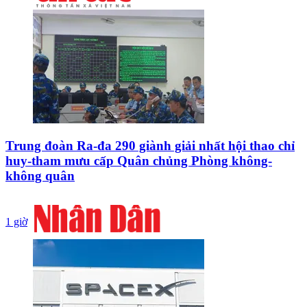
Trung đoàn Ra-đa 290 giành giải nhất hội thao chỉ
huy-tham mưu cấp Quân chủng Phòng không-
không quân
1 giờ