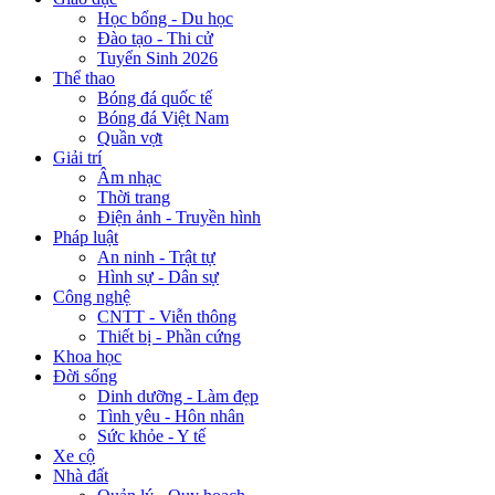
Học bổng - Du học
Đào tạo - Thi cử
Tuyển Sinh 2026
Thể thao
Bóng đá quốc tế
Bóng đá Việt Nam
Quần vợt
Giải trí
Âm nhạc
Thời trang
Điện ảnh - Truyền hình
Pháp luật
An ninh - Trật tự
Hình sự - Dân sự
Công nghệ
CNTT - Viễn thông
Thiết bị - Phần cứng
Khoa học
Đời sống
Dinh dưỡng - Làm đẹp
Tình yêu - Hôn nhân
Sức khỏe - Y tế
Xe cộ
Nhà đất