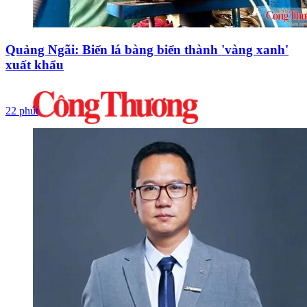
Quảng Ngãi: Biến lá bàng biển thành 'vàng xanh'
xuất khẩu
22 phút