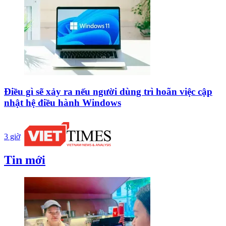
Điều gì sẽ xảy ra nếu người dùng trì hoãn việc cập
nhật hệ điều hành Windows
3 giờ
Tin mới