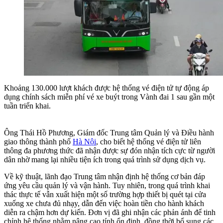
Khoảng 130.000 lượt khách được hệ thống vé điện tử tự động áp
dụng chính sách miễn phí vé xe buýt trong Vành đai 1 sau gần một
tuần triển khai.
Ông Thái Hồ Phương, Giám đốc Trung tâm Quản lý và Điều hành
giao thông thành phố
Hà Nội
, cho biết hệ thống vé điện tử liên
thông đa phương thức đã nhận được sự đón nhận tích cực từ người
dân nhờ mang lại nhiều tiện ích trong quá trình sử dụng dịch vụ.
Về kỹ thuật, lãnh đạo Trung tâm nhận định hệ thống cơ bản đáp
ứng yêu cầu quản lý và vận hành. Tuy nhiên, trong quá trình khai
thác thực tế vẫn xuất hiện một số trường hợp thiết bị quét tại cửa
xuống xe chưa đủ nhạy, dẫn đến việc hoàn tiền cho hành khách
diễn ra chậm hơn dự kiến. Đơn vị đã ghi nhận các phản ánh để tinh
chỉnh hệ thống nhằm nâng cao tính ổn định, đồng thời bổ sung các