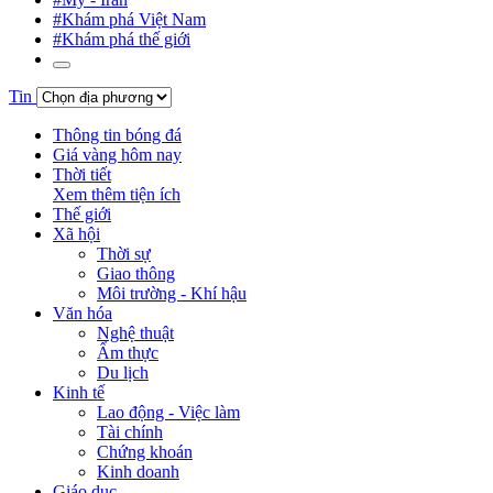
#Khám phá Việt Nam
#Khám phá thế giới
Tin
Thông tin bóng đá
Giá vàng hôm nay
Thời tiết
Xem thêm tiện ích
Thế giới
Xã hội
Thời sự
Giao thông
Môi trường - Khí hậu
Văn hóa
Nghệ thuật
Ẩm thực
Du lịch
Kinh tế
Lao động - Việc làm
Tài chính
Chứng khoán
Kinh doanh
Giáo dục