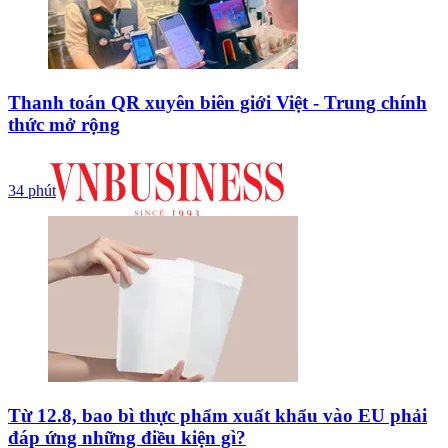
Thanh toán QR xuyên biên giới Việt - Trung chính
thức mở rộng
34 phút
Từ 12.8, bao bì thực phẩm xuất khẩu vào EU phải
đáp ứng những điều kiện gì?