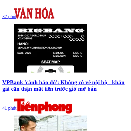
37 phút
VPBank 'cảnh báo đỏ': Không có vé nội bộ - khán
giả cẩn thận mất tiền trước giờ mở bán
41 phút