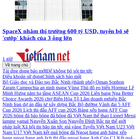
SpaceX nhắm thị trường 600 tỷ USD, tuyên bố sẽ
'cướp' khách của 3 ông lớn
1 giờ
Về trang chủ
Tải ứng dụng báo mới
Để không bỏ sót tin tức
Điều khoản sử dụng
Chính sách bảo mật
Bộ Giáo dục và Đào tạo
Bắc Ninh (thành phố)
Oman
Sophon
Zaram
Campuchia
an ninh mạng
Vùng Thủ đô
eo biển Hormuz
Lê
Minh Hưng
năm
hạ tầng
ASEAN Cup 2026
Liên bang Nga
Better
Choice Awards 2026
chợ Biên Hòa
Tô Lâm
doanh nghiệp
Bắc
Ninh
Iran
dự án đầu tư xây dựng
Bắc Bộ
đường Vành đai 5
AFF
Cup 2026
Lịch thi đấu AFF cup 2026
Bảng xếp hạng AFF Cup
2026
bóng đá
báo bóng đá
bóng đá Việt Nam
thể thao
Lionel Messi
lamine yamal
Nguyễn Xuân Son
Nguyễn Đình Bắc
tin thế giới
pháp luật
Xã hội
tin bão
tin tức
giá vàng
Tuyển Việt Nam
U23 Việt
Nam
U17 Việt Nam
kết quả bóng đá
Ngoại hạng anh
bảng xếp
hạng ngoại hạng anh
lịch thi đấu ngoại hạng Anh
Cúp C1
Kết quả