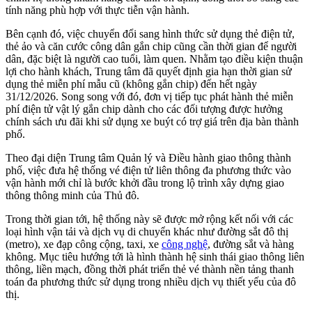
tính năng phù hợp với thực tiễn vận hành.
Bên cạnh đó, việc chuyển đổi sang hình thức sử dụng thẻ điện tử,
thẻ ảo và căn cước công dân gắn chip cũng cần thời gian để người
dân, đặc biệt là người cao tuổi, làm quen. Nhằm tạo điều kiện thuận
lợi cho hành khách, Trung tâm đã quyết định gia hạn thời gian sử
dụng thẻ miễn phí mẫu cũ (không gắn chip) đến hết ngày
31/12/2026. Song song với đó, đơn vị tiếp tục phát hành thẻ miễn
phí điện tử vật lý gắn chip dành cho các đối tượng được hưởng
chính sách ưu đãi khi sử dụng xe buýt có trợ giá trên địa bàn thành
phố.
Theo đại diện Trung tâm Quản lý và Điều hành giao thông thành
phố, việc đưa hệ thống vé điện tử liên thông đa phương thức vào
vận hành mới chỉ là bước khởi đầu trong lộ trình xây dựng giao
thông thông minh của Thủ đô.
Trong thời gian tới, hệ thống này sẽ được mở rộng kết nối với các
loại hình vận tải và dịch vụ di chuyển khác như đường sắt đô thị
(metro), xe đạp công cộng, taxi, xe
công nghệ
, đường sắt và hàng
không. Mục tiêu hướng tới là hình thành hệ sinh thái giao thông liên
thông, liền mạch, đồng thời phát triển thẻ vé thành nền tảng thanh
toán đa phương thức sử dụng trong nhiều dịch vụ thiết yếu của đô
thị.