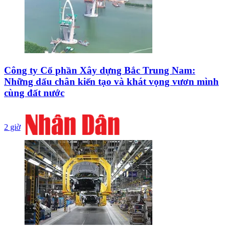
Công ty Cổ phần Xây dựng Bắc Trung Nam:
Những dấu chân kiến tạo và khát vọng vươn mình
cùng đất nước
2 giờ