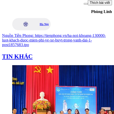
Thích bài viết
Phùng Linh
Hà Nội
Nguồn
Tiền Phong
:
https://tienphong.vn/ha-noi-khoang-130000-
luot-khach-duoc-mien-phi-ve-xe-buyt-trong-vanh-dai-1-
post1857683.tpo
TIN KHÁC