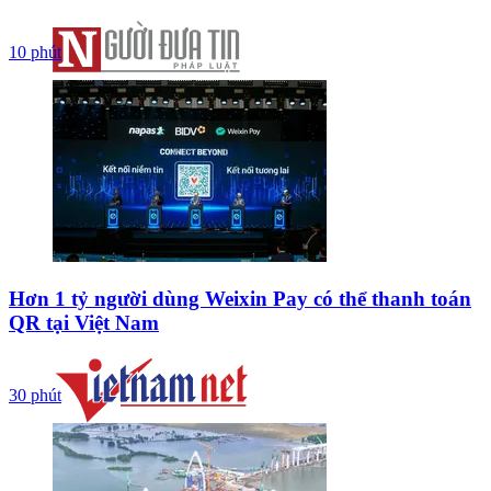
10 phút
Hơn 1 tỷ người dùng Weixin Pay có thể thanh toán
QR tại Việt Nam
30 phút