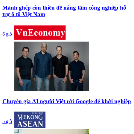
Mảnh ghép còn thiếu để nâng tầm công nghiệp hỗ
trợ ô tô Việt Nam
6 giờ
Chuyên gia AI người Việt rời Google để khởi nghiệp
5 giờ