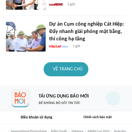
1 giờ
Dự án Cụm công nghiệp Cát Hiệp:
Đẩy nhanh giải phóng mặt bằng,
thi công hạ tầng
1 giờ
VỀ TRANG CHỦ
TẢI ỨNG DỤNG BÁO MỚI
ĐỂ KHÔNG BỎ SÓT TIN TỨC
Điều khoản sử dụng
Chính sách bảo mật
Saysomphone Phomvihane
Điểm Chuẩn
Malaysia
ASEAN Cup 2026
Australia