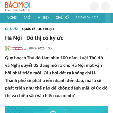
NÓNG
MỚI
VIDEO
CHỦ ĐỀ
#ASEAN Cup 2026
#Trí tuệ nhân tạo
#Mỹ - Iran
#Khám phá Việt Nam
NHÀ ĐẤT
QUẢN LÝ - QUY HOẠCH
#Khám phá thế giới
Hà Nội - Đô thị có ký ức
08/5/2026
Gốc
Quy hoạch Thủ đô tầm nhìn 100 năm, Luật Thủ đô
và Nghị quyết 02 đang mở ra cho Hà Nội một vận
hội phát triển mới. Câu hỏi đặt ra không chỉ là
Thành phố sẽ phát triển nhanh đến đâu, mà là sẽ
phát triển như thế nào để không đánh mất ký ức đô
thị và chiều sâu văn hiến của mình?