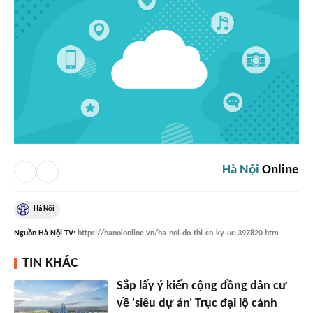
Hà Nội
Online
Hà Nội
Nguồn
Hà Nội TV
:
https://hanoionline.vn/ha-noi-do-thi-co-ky-uc-397820.htm
TIN KHÁC
Sắp lấy ý kiến cộng đồng dân cư
về 'siêu dự án' Trục đại lộ cảnh