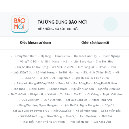
TẢI ỨNG DỤNG BÁO MỚI
ĐỂ KHÔNG BỎ SÓT TIN TỨC
Điều khoản sử dụng
Chính sách bảo mật
Đường Vành Đai 5
Hạ Tầng
Campuchia
Đại Biểu Quốc Hội
Doanh Nghiệp
Vùng Thủ Đô
An Ninh Mạng
Năm
Liên Bang Nga
Chợ Biên Hòa
Dự Án Đầu Tư Xây Dựng
ASEAN Cup 2026
Kim Sang-Sik
Oman
Iran
Luật Kiến Trúc
Lê Minh Hưng
Eo Biển Hormuz
Bắc Ninh (thành Phố)
Mỹ
Ukraine
Tô Lâm
AFF Cup 2026
Lịch Thi Đấu AFF Cup 2026
Bảng Xếp Hạng AFF Cup 2026
Bóng Đá
Báo Bóng Đá
Bóng Đá Việt Nam
Thể Thao
Lionel Messi
Lamine Yamal
Nguyễn Xuân Son
Nguyễn Đình Bắc
Tin Thế Giới
Pháp Luật
Xã Hội
Tin Bão
Tin Tức
Giá Vàng
Tuyển Việt Nam
U23 Việt Nam
U17 Việt Nam
Kết Quả Bóng Đá
Ngoại Hạng Anh
Bảng Xếp Hạng Ngoại Hạng Anh
Lịch Thi Đấu Ngoại Hạng Anh
Cúp C1
Kết Quả Vietlott Power 6/55
Kết Quả Xổ Số
Xổ Số Miền Nam
Xổ Số Miền Bắc
Xổ Số Miền Trung
Giao Thông
Thời Sự
Lịch Vạn Niên
Thời Tiết
Thời Tiết Thành Phố Hồ Chí Minh
Thời Tiết Hà Nội
Giá Xăng Dầu