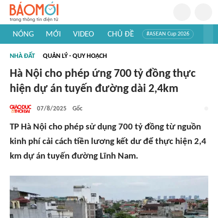
NÓNG
MỚI
VIDEO
CHỦ ĐỀ
#ASEAN Cup 2026
#Trí tuệ nhân tạo
#Mỹ - Iran
#Khám phá Việt Nam
NHÀ ĐẤT
QUẢN LÝ - QUY HOẠCH
#Khám phá thế giới
Hà Nội cho phép ứng 700 tỷ đồng thực
hiện dự án tuyến đường dài 2,4km
07/8/2025
Gốc
TP Hà Nội cho phép sử dụng 700 tỷ đồng từ nguồn
kinh phí cải cách tiền lương kết dư để thực hiện 2,4
km dự án tuyến đường Lĩnh Nam.