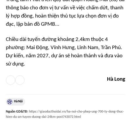
thông báo cho đơn vị tư vấn về việc chấm dứt, thanh
lý hợp đồng, hoàn thiện thủ tục lựa chọn đơn vị đo
đạc, lập bản đồ GPMB...
Chiều dài tuyến đường khoảng 2,4km thuộc 4
phường: Mai Động, Vĩnh Hưng, Lĩnh Nam, Trần Phú.
Dự kiến, năm 2027, dự án sẽ hoàn thành và đưa vào
sử dụng.
Hà Long
Hà Nội
Nguồn
GD&TĐ
:
https://giaoducthoidai.vn/ha-noi-cho-phep-ung-700-ty-dong-thuc-
hien-du-an-tuyen-duong-dai-24km-post743072.html