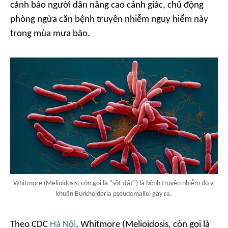
cảnh báo người dân nâng cao cảnh giác, chủ động
phòng ngừa căn bệnh truyền nhiễm nguy hiểm này
trong mùa mưa bão.
Whitmore (Melioidosis, còn gọi là “sốt đất”) là bệnh truyền nhiễm do vi
khuẩn Burkholderia pseudomallei gây ra.
Theo CDC
Hà Nội
, Whitmore (Melioidosis, còn gọi là