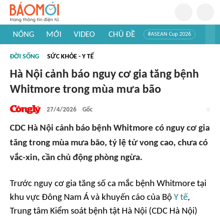
NÓNG
MỚI
VIDEO
CHỦ ĐỀ
#ASEAN Cup 2026
#Trí tuệ nhân tạo
#Mỹ - Iran
#Khám phá Việt Nam
ĐỜI SỐNG
SỨC KHỎE - Y TẾ
#Khám phá thế giới
Hà Nội cảnh báo nguy cơ gia tăng bệnh
Whitmore trong mùa mưa bão
27/4/2026
Gốc
CDC Hà Nội cảnh báo bệnh Whitmore có nguy cơ gia
tăng trong mùa mưa bão, tỷ lệ tử vong cao, chưa có
vắc-xin, cần chủ động phòng ngừa.
Trước nguy cơ gia tăng số ca mắc bệnh Whitmore tại
khu vực Đông Nam Á và khuyến cáo của Bộ
Y tế
,
Trung tâm Kiểm soát bệnh tật Hà Nội (CDC Hà Nội)