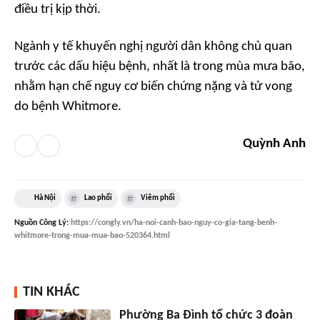
điều trị kịp thời.
Ngành y tế khuyến nghị người dân không chủ quan
trước các dấu hiệu bệnh, nhất là trong mùa mưa bão,
nhằm hạn chế nguy cơ biến chứng nặng và tử vong
do bệnh Whitmore.
Quỳnh Anh
Hà Nội
Lao phổi
Viêm phổi
Nguồn
Công Lý
:
https://congly.vn/ha-noi-canh-bao-nguy-co-gia-tang-benh-
whitmore-trong-mua-mua-bao-520364.html
TIN KHÁC
Phường Ba Đình tổ chức 3 đoàn