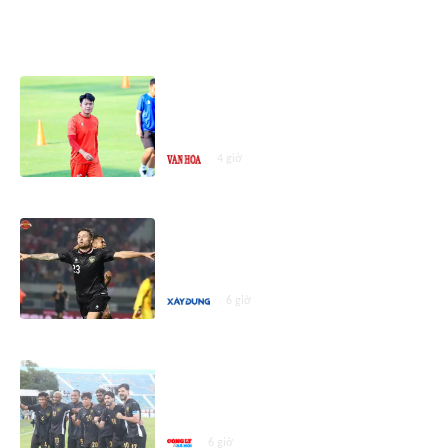
ASEAN CUP 2026
Trung vệ Thành Chung: Toàn đội
tập trung cao độ cho trận gặp
Malaysia
4 giờ
Sao Indonesia viết tâm thư xin lỗi
người hâm mộ sau khi bị loại ở
AFF Cup 2026
6 giờ
Hai ngôi sao Malaysia mà Việt
Nam cần phải đề phòng trong trận
bán kết ASEAN cup 2026
6 giờ