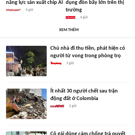
năng lực sản xuất chip AI
dụng đòn bẩy lớn trên thị
trường
4 giờ
4 giờ
XEM THÊM
Chủ nhà đi thu tiền, phát hiện có
người tử vong trong phòng trọ
3 giờ
Ít nhất 30 người chết sau trận
động đất ở Colombia
2 giờ
Cô gái dũng cảm chống trả quyết