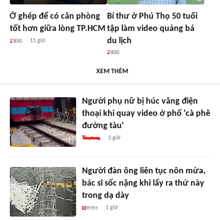
Ở ghép để có căn phòng
Bí thư ở Phú Thọ 50 tuổi
tốt hơn giữa lòng TP.HCM
tập làm video quảng bá
du lịch
11 giờ
XEM THÊM
Người phụ nữ bị húc văng điện
thoại khi quay video ở phố 'cà phê
đường tàu'
3 giờ
Người đàn ông liên tục nôn mửa,
bác sĩ sốc nặng khi lấy ra thứ này
trong dạ dày
1 giờ