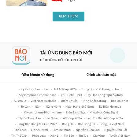
5 giờ
XEM THÊM
TẢI ỨNG DỤNG BÁO MỚI
ĐỂ KHÔNG BỎ SÓT TIN TỨC
Điều khoản sử dụng
Chính sách bảo mật
Quốc Hội Lào
Lào
ASEAN Cup 2026
Trung Học Phổ Thông
Iran
Saysomphone Phomvihane
Chủ Tịch HĐND
Đại Học Công Nghệ Sydney
Australia
Việt Nam-Australia
Điểm Chuẩn
Trịnh Khắc Cường
Bão Dolphin
Tô Lâm
Năm
Nắng Nóng
Ngân Hàng Nhà Nước
Eo Biển Hormuz
Xaysomphone Phomvihane
Liên Bang Nga
Khoa Học Công Nghệ
Đại Sứ Quán Lào
Hai Nước
AFF Cup 2026
Lịch Thi Đấu AFF Cup 2026
Bảng Xếp Hạng AFF Cup 2026
Bóng Đá
Báo Bóng Đá
Bóng Đá Việt Nam
Thể Thao
Lionel Messi
Lamine Yamal
Nguyễn Xuân Son
Nguyễn Đình Bắc
Tin Thế Giới
Pháp Luật
Xã Hội
Tin Bão
Tin Tức
Giá Vàng
Tuyển Việt Nam