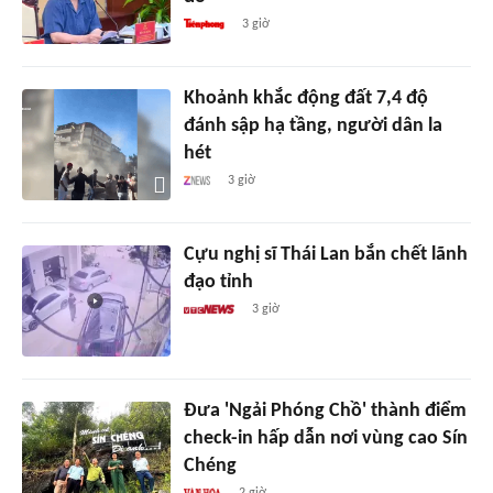
3 giờ
Khoảnh khắc động đất 7,4 độ
đánh sập hạ tầng, người dân la
hét
3 giờ
Cựu nghị sĩ Thái Lan bắn chết lãnh
đạo tỉnh
3 giờ
Đưa 'Ngải Phóng Chồ' thành điểm
check-in hấp dẫn nơi vùng cao Sín
Chéng
2 giờ