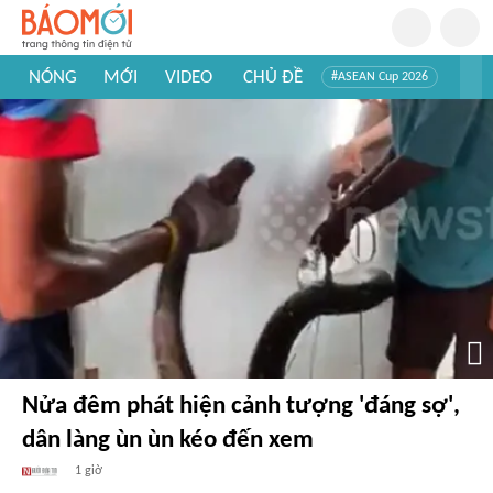
NÓNG
MỚI
VIDEO
CHỦ ĐỀ
#ASEAN Cup 2026
#Tuyển sinh đại học 2026
#Trí tuệ nhân tạo
#Mỹ - Iran
#Khám phá Việt Nam
#Khám phá thế giới
Nửa đêm phát hiện cảnh tượng 'đáng sợ',
dân làng ùn ùn kéo đến xem
1 giờ