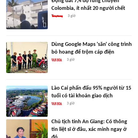
Động đất 7,4 độ rung chuyển
Colombia, ít nhất 20 người chết
3 giờ
Dùng Google Maps 'săn' công trình
bỏ hoang để trộm cáp điện
3 giờ
Lào Cai phấn đấu 95% người từ 15
tuổi có tài khoản giao dịch
3 giờ
Chủ tịch tỉnh An Giang: Có thông
tin liệt sĩ ở đâu, xác minh ngay ở
đó