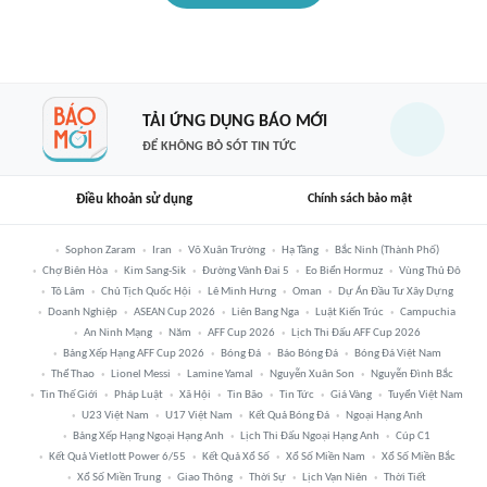
TẢI ỨNG DỤNG BÁO MỚI
ĐỂ KHÔNG BỎ SÓT TIN TỨC
Điều khoản sử dụng
Chính sách bảo mật
Sophon Zaram
Iran
Võ Xuân Trường
Hạ Tầng
Bắc Ninh (thành Phố)
Chợ Biên Hòa
Kim Sang-Sik
Đường Vành Đai 5
Eo Biển Hormuz
Vùng Thủ Đô
Tô Lâm
Chủ Tịch Quốc Hội
Lê Minh Hưng
Oman
Dự Án Đầu Tư Xây Dựng
Doanh Nghiệp
ASEAN Cup 2026
Liên Bang Nga
Luật Kiến Trúc
Campuchia
An Ninh Mạng
Năm
AFF Cup 2026
Lịch Thi Đấu AFF Cup 2026
Bảng Xếp Hạng AFF Cup 2026
Bóng Đá
Báo Bóng Đá
Bóng Đá Việt Nam
Thể Thao
Lionel Messi
Lamine Yamal
Nguyễn Xuân Son
Nguyễn Đình Bắc
Tin Thế Giới
Pháp Luật
Xã Hội
Tin Bão
Tin Tức
Giá Vàng
Tuyển Việt Nam
U23 Việt Nam
U17 Việt Nam
Kết Quả Bóng Đá
Ngoại Hạng Anh
Bảng Xếp Hạng Ngoại Hạng Anh
Lịch Thi Đấu Ngoại Hạng Anh
Cúp C1
Kết Quả Vietlott Power 6/55
Kết Quả Xổ Số
Xổ Số Miền Nam
Xổ Số Miền Bắc
Xổ Số Miền Trung
Giao Thông
Thời Sự
Lịch Vạn Niên
Thời Tiết