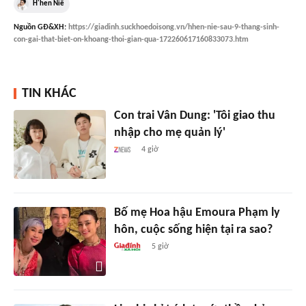
H'hen Niê
Nguồn
GĐ&XH
:
https://giadinh.suckhoedoisong.vn/hhen-nie-sau-9-thang-sinh-
con-gai-that-biet-on-khoang-thoi-gian-qua-172260617160833073.htm
TIN KHÁC
Con trai Vân Dung: 'Tôi giao thu
nhập cho mẹ quản lý'
4 giờ
Bố mẹ Hoa hậu Emoura Phạm ly
hôn, cuộc sống hiện tại ra sao?
5 giờ