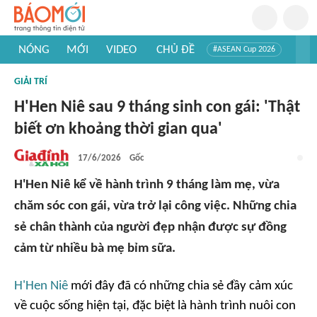
NÓNG
MỚI
VIDEO
CHỦ ĐỀ
#ASEAN Cup 2026
#Trí tuệ nhân tạo
#Mỹ - Iran
#Khám phá Việt Nam
GIẢI TRÍ
#Khám phá thế giới
H'Hen Niê sau 9 tháng sinh con gái: 'Thật
biết ơn khoảng thời gian qua'
17/6/2026
Gốc
H'Hen Niê kể về hành trình 9 tháng làm mẹ, vừa
chăm sóc con gái, vừa trở lại công việc. Những chia
sẻ chân thành của người đẹp nhận được sự đồng
cảm từ nhiều bà mẹ bỉm sữa.
H'Hen Niê
mới đây đã có những chia sẻ đầy cảm xúc
về cuộc sống hiện tại, đặc biệt là hành trình nuôi con