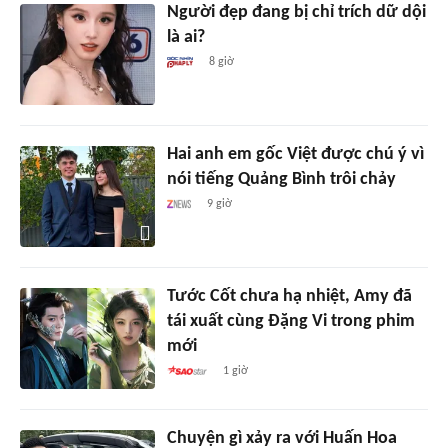
Người đẹp đang bị chỉ trích dữ dội
là ai?
8 giờ
Hai anh em gốc Việt được chú ý vì
nói tiếng Quảng Bình trôi chảy
9 giờ
Tước Cốt chưa hạ nhiệt, Amy đã
tái xuất cùng Đặng Vi trong phim
mới
1 giờ
Chuyện gì xảy ra với Huấn Hoa