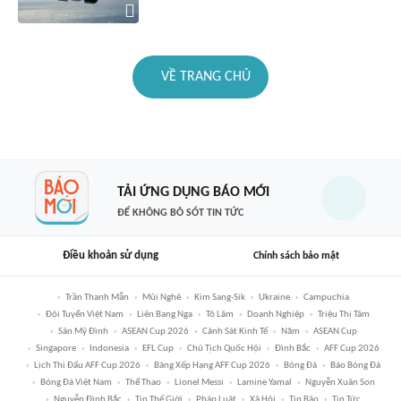
VỀ TRANG CHỦ
TẢI ỨNG DỤNG BÁO MỚI
ĐỂ KHÔNG BỎ SÓT TIN TỨC
Điều khoản sử dụng
Chính sách bảo mật
Trần Thanh Mẫn
Mũi Nghê
Kim Sang-Sik
Ukraine
Campuchia
Đội Tuyển Việt Nam
Liên Bang Nga
Tô Lâm
Doanh Nghiệp
Triệu Thị Tâm
Sân Mỹ Đình
ASEAN Cup 2026
Cảnh Sát Kinh Tế
Năm
ASEAN Cup
Singapore
Indonesia
EFL Cup
Chủ Tịch Quốc Hội
Đình Bắc
AFF Cup 2026
Lịch Thi Đấu AFF Cup 2026
Bảng Xếp Hạng AFF Cup 2026
Bóng Đá
Báo Bóng Đá
Bóng Đá Việt Nam
Thể Thao
Lionel Messi
Lamine Yamal
Nguyễn Xuân Son
Nguyễn Đình Bắc
Tin Thế Giới
Pháp Luật
Xã Hội
Tin Bão
Tin Tức