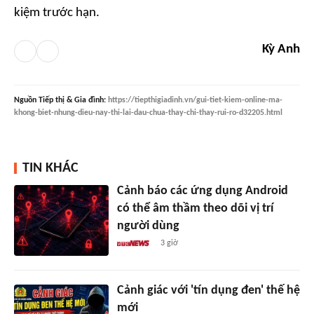
kiệm trước hạn.
Kỳ Anh
Nguồn
Tiếp thị & Gia đình
:
https://tiepthigiadinh.vn/gui-tiet-kiem-online-ma-
khong-biet-nhung-dieu-nay-thi-lai-dau-chua-thay-chi-thay-rui-ro-d32205.html
TIN KHÁC
Cảnh báo các ứng dụng Android
có thể âm thầm theo dõi vị trí
người dùng
3 giờ
Cảnh giác với 'tín dụng đen' thế hệ
mới