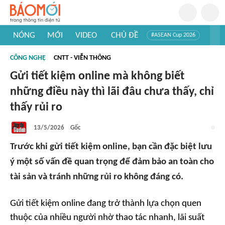
NÓNG
MỚI
VIDEO
CHỦ ĐỀ
#ASEAN Cup 2026
#Trí tuệ nhân tạo
#Mỹ - Iran
#Khám phá Việt Nam
CÔNG NGHỆ
CNTT - VIỄN THÔNG
#Khám phá thế giới
Gửi tiết kiệm online mà không biết
những điều này thì lãi đâu chưa thấy, chỉ
thấy rủi ro
13/5/2026
Gốc
Trước khi gửi tiết kiệm online, bạn cần đặc biệt lưu
ý một số vấn đề quan trọng để đảm bảo an toàn cho
tài sản và tránh những rủi ro không đáng có.
Gửi tiết kiệm online đang trở thành lựa chọn quen
thuộc của nhiều người nhờ thao tác nhanh, lãi suất