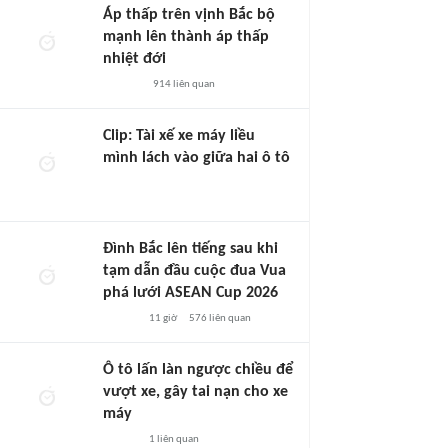
Áp thấp trên vịnh Bắc bộ
mạnh lên thành áp thấp
nhiệt đới
914
liên quan
Clip: Tài xế xe máy liều
mình lách vào giữa hai ô tô
Đình Bắc lên tiếng sau khi
tạm dẫn đầu cuộc đua Vua
phá lưới ASEAN Cup 2026
11 giờ
576
liên quan
Ô tô lấn làn ngược chiều để
vượt xe, gây tai nạn cho xe
máy
1
liên quan