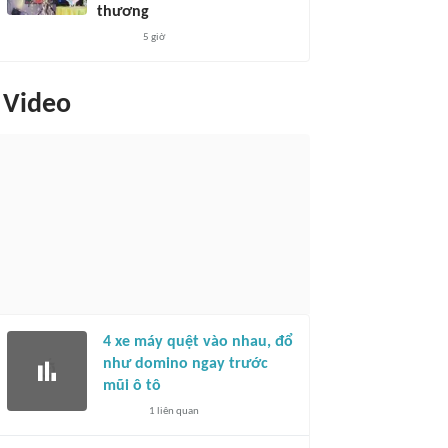
thương
5 giờ
Video
4 xe máy quệt vào nhau, đổ
như domino ngay trước
mũi ô tô
1
liên quan