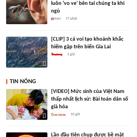
luôn 'vo ve' bên tai chúng ta khi
ngủ
17 phút
[CLIP] 3 cá voi tạo khoảnh khắc
hiếm gặp trên biển Gia Lai
3 giờ
TIN NÓNG
[VIDEO] Mức sinh của Việt Nam
thấp nhất lịch sử: Bài toán dân số
già hóa
10 giờ
Lần đầu tiên chụp được bề mặt