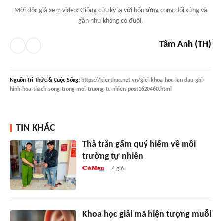
Mời độc giả xem video: Giống cừu kỳ lạ với bốn sừng cong đối xứng và
gần như không có đuôi.
Tâm Anh (TH)
Nguồn
Tri Thức & Cuộc Sống
:
https://kienthuc.net.vn/gioi-khoa-hoc-lan-dau-ghi-
hinh-hoa-thach-song-trong-moi-truong-tu-nhien-post1620460.html
TIN KHÁC
Thả trăn gấm quý hiếm về môi
trường tự nhiên
4 giờ
Khoa học giải mã hiện tượng muỗi