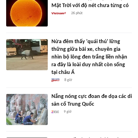
Mặt Trời với độ nét chưa từng có
26 phút
Nửa đêm thấy 'quái thú' lững
thững giữa bãi xe, chuyên gia
nhìn bộ lông đen trắng liền nhận
ra đây là loài duy nhất còn sống
tại châu Á
8 giờ
Nắng nóng cực đoan đe dọa các di
sản cổ Trung Quốc
9 giờ