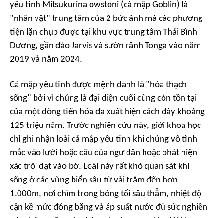
yêu tinh Mitsukurina owstoni (cá mập Goblin) là
"nhân vật" trung tâm của 2 bức ảnh mà các phương
tiện lặn chụp được tại khu vực trung tâm Thái Bình
Dương, gần đảo Jarvis và sườn rãnh Tonga vào năm
2019 và năm 2024.
Cá mập yêu tinh được mệnh danh là "hóa thạch
sống" bởi vì chúng là đại diện cuối cùng còn tồn tại
của một dòng tiến hóa đã xuất hiện cách đây khoảng
125 triệu năm. Trước nghiên cứu này, giới khoa học
chỉ ghi nhận loài cá mập yêu tinh khi chúng vô tình
mắc vào lưới hoặc câu của ngư dân hoặc phát hiện
xác trôi dạt vào bờ. Loài này rất khó quan sát khi
sống ở các vùng biển sâu từ vài trăm đến hơn
1.000m, nơi chìm trong bóng tối sâu thẳm, nhiệt độ
cận kề mức đóng băng và áp suất nước đủ sức nghiền