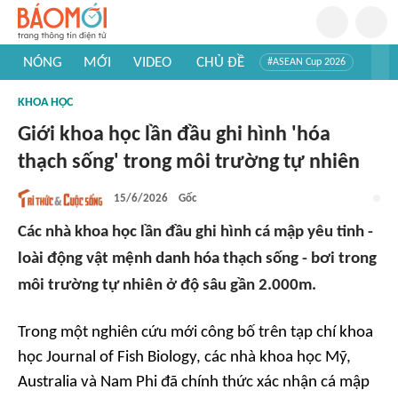
NÓNG
MỚI
VIDEO
CHỦ ĐỀ
#ASEAN Cup 2026
#Trí tuệ nhân tạo
#Mỹ - Iran
#Khám phá Việt Nam
KHOA HỌC
#Khám phá thế giới
Giới khoa học lần đầu ghi hình 'hóa
thạch sống' trong môi trường tự nhiên
15/6/2026
Gốc
Các nhà khoa học lần đầu ghi hình cá mập yêu tinh -
loài động vật mệnh danh hóa thạch sống - bơi trong
môi trường tự nhiên ở độ sâu gần 2.000m.
Trong một nghiên cứu mới công bố trên tạp chí khoa
học Journal of Fish Biology, các nhà khoa học Mỹ,
Australia và Nam Phi đã chính thức xác nhận cá mập