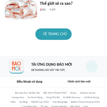
Thế giới sẽ ra sao?
4 giờ
VỀ TRANG CHỦ
TẢI ỨNG DỤNG BÁO MỚI
ĐỂ KHÔNG BỎ SÓT TIN TỨC
Điều khoản sử dụng
Chính sách bảo mật
Bộ Giáo Dục Và Đào Tạo
Bắc Ninh (thành Phố)
Oman
Sophon Zaram
Campuchia
An Ninh Mạng
Vùng Thủ Đô
Eo Biển Hormuz
Lê Minh Hưng
Năm
Hạ Tầng
ASEAN Cup 2026
Liên Bang Nga
Better Choice Awards 2026
Chợ Biên Hòa
Tô Lâm
Doanh Nghiệp
Bắc Ninh
Iran