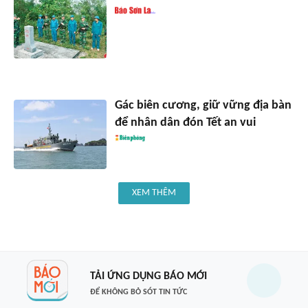
Gác biên cương, giữ vững địa bàn
để nhân dân đón Tết an vui
XEM THÊM
TẢI ỨNG DỤNG BÁO MỚI
ĐỂ KHÔNG BỎ SÓT TIN TỨC