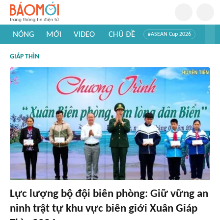
NÓNG
MỚI
VIDEO
CHỦ ĐỀ
#ASEAN Cup 2026
#Trí tuệ nhân tạo
#Mỹ - Iran
#Khám phá Việt Nam
GIÁP THÌN
#Khám phá thế giới
Lực lượng bộ đội biên phòng: Giữ vững an
ninh trật tự khu vực biên giới Xuân Giáp