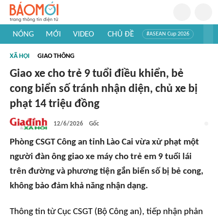
NÓNG
MỚI
VIDEO
CHỦ ĐỀ
#ASEAN Cup 2026
#Trí tuệ nhân tạo
#Mỹ - Iran
#Khám phá Việt Nam
XÃ HỘI
GIAO THÔNG
#Khám phá thế giới
Giao xe cho trẻ 9 tuổi điều khiển, bẻ
cong biển số tránh nhận diện, chủ xe bị
phạt 14 triệu đồng
12/6/2026
Gốc
Phòng CSGT Công an tỉnh Lào Cai vừa xử phạt một
người đàn ông giao xe máy cho trẻ em 9 tuổi lái
trên đường và phương tiện gắn biển số bị bẻ cong,
không bảo đảm khả năng nhận dạng.
Thông tin từ Cục CSGT (Bộ Công an), tiếp nhận phản