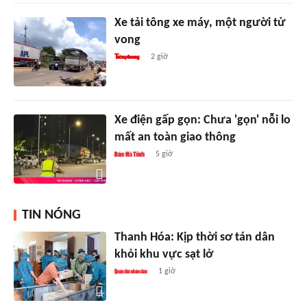
Xe tải tông xe máy, một người tử
vong
2 giờ
Xe điện gấp gọn: Chưa 'gọn' nỗi lo
mất an toàn giao thông
5 giờ
TIN NÓNG
Thanh Hóa: Kịp thời sơ tán dân
khỏi khu vực sạt lở
1 giờ