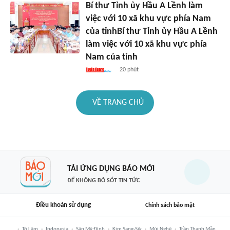
Bí thư Tỉnh ủy Hầu A Lềnh làm
việc với 10 xã khu vực phía Nam
của tỉnhBí thư Tỉnh ủy Hầu A Lềnh
làm việc với 10 xã khu vực phía
Nam của tỉnh
20 phút
VỀ TRANG CHỦ
TẢI ỨNG DỤNG BÁO MỚI
ĐỂ KHÔNG BỎ SÓT TIN TỨC
Điều khoản sử dụng
Chính sách bảo mật
Tô Lâm
Indonesia
Sân Mỹ Đình
Kim Sang-Sik
Mũi Nghê
Trần Thanh Mẫn