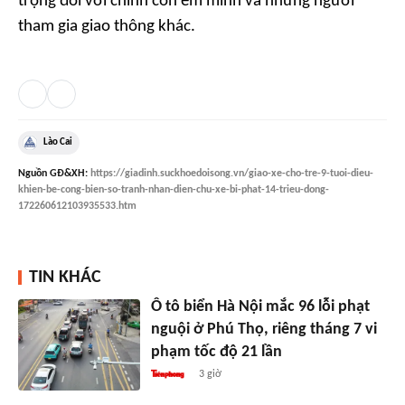
trọng đối với chính con em mình và những người
tham gia giao thông khác.
Lào Cai
Nguồn
GĐ&XH
:
https://giadinh.suckhoedoisong.vn/giao-xe-cho-tre-9-tuoi-dieu-
khien-be-cong-bien-so-tranh-nhan-dien-chu-xe-bi-phat-14-trieu-dong-
172260612103935533.htm
TIN KHÁC
Ô tô biển Hà Nội mắc 96 lỗi phạt
nguội ở Phú Thọ, riêng tháng 7 vi
phạm tốc độ 21 lần
3 giờ