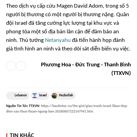
Theo dịch vụ cấp cứu Magen David Adom, trong số 5
người bị thương có một người bị thương nặng. Quân
đội Israel đã tăng cường lực lượng tại khu vực và
phong tỏa một số địa bàn lân cận để đảm bảo an
ninh. Thủ tướng
Netanyahu
đã tiến hành họp đánh
giá tình hình an ninh và theo dõi sát diễn biến vụ việc.
Phương Hoa - Đức Trung - Thanh Bình
(TTXVN)
Lebanon
Israel
Hezbollah
Nguồn
Tin Tức TTXVN
:
https://baotintuc.vn/the-gioi/giao-tranh-israel-liban-tiep-
dien-sau-thoa-thuan-ngung-ban-20260607222147941.htm
TIN KHÁC