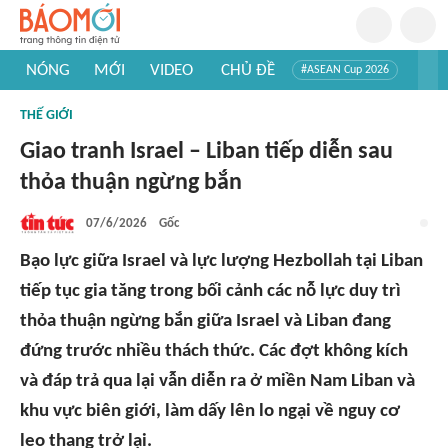
NÓNG
MỚI
VIDEO
CHỦ ĐỀ
#ASEAN Cup 2026
#Trí tuệ nhân tạo
#Mỹ - Iran
#Khám phá Việt Nam
THẾ GIỚI
#Khám phá thế giới
Giao tranh Israel – Liban tiếp diễn sau
thỏa thuận ngừng bắn
07/6/2026
Gốc
Bạo lực giữa Israel và lực lượng Hezbollah tại Liban
tiếp tục gia tăng trong bối cảnh các nỗ lực duy trì
thỏa thuận ngừng bắn giữa Israel và Liban đang
đứng trước nhiều thách thức. Các đợt không kích
và đáp trả qua lại vẫn diễn ra ở miền Nam Liban và
khu vực biên giới, làm dấy lên lo ngại về nguy cơ
leo thang trở lại.