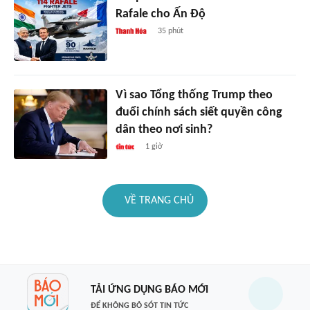
Rafale cho Ấn Độ
35 phút
Vì sao Tổng thống Trump theo
đuổi chính sách siết quyền công
dân theo nơi sinh?
1 giờ
VỀ TRANG CHỦ
TẢI ỨNG DỤNG BÁO MỚI
ĐỂ KHÔNG BỎ SÓT TIN TỨC