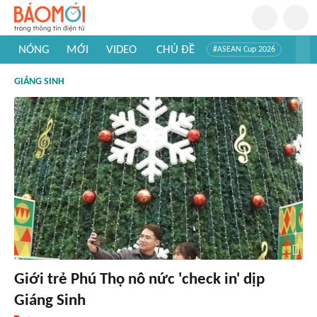
NÓNG
MỚI
VIDEO
CHỦ ĐỀ
#ASEAN Cup 2026
#Trí tuệ nhân tạo
#Mỹ - Iran
#Khám phá Việt Nam
GIÁNG SINH
#Khám phá thế giới
Giới trẻ Phú Thọ nô nức 'check in' dịp
Giáng Sinh