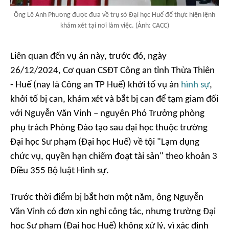
Ông Lê Anh Phương được đưa về trụ sở Đại học Huế để thực hiện lệnh
khám xét tại nơi làm việc. (Ảnh: CACC)
Liên quan đến vụ án này, trước đó, ngày
26/12/2024, Cơ quan CSĐT Công an tỉnh Thừa Thiên
- Huế (nay là Công an TP Huế) khởi tố vụ án
hình sự
,
khởi tố bị can, khám xét và bắt bị can để tạm giam đối
với Nguyễn Văn Vinh – nguyên Phó Trưởng phòng
phụ trách Phòng Đào tạo sau đại học thuộc trường
Đại học Sư phạm (Đại học Huế) về tội "Lạm dụng
chức vụ, quyền hạn chiếm đoạt tài sản" theo khoản 3
Điều 355 Bộ luật Hình sự.
Trước thời điểm bị bắt hơn một năm, ông Nguyễn
Văn Vinh có đơn xin nghỉ công tác, nhưng trường Đại
học Sư phạm (Đại học Huế) không xử lý, vì xác định