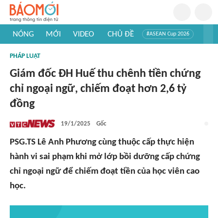
NÓNG
MỚI
VIDEO
CHỦ ĐỀ
#ASEAN Cup 2026
#Trí tuệ nhân tạo
#Mỹ - Iran
#Khám phá Việt Nam
PHÁP LUẬT
#Khám phá thế giới
Giám đốc ĐH Huế thu chênh tiền chứng
chỉ ngoại ngữ, chiếm đoạt hơn 2,6 tỷ
đồng
19/1/2025
Gốc
PSG.TS Lê Anh Phương cùng thuộc cấp thực hiện
hành vi sai phạm khi mở lớp bồi dưỡng cấp chứng
chỉ ngoại ngữ để chiếm đoạt tiền của học viên cao
học.