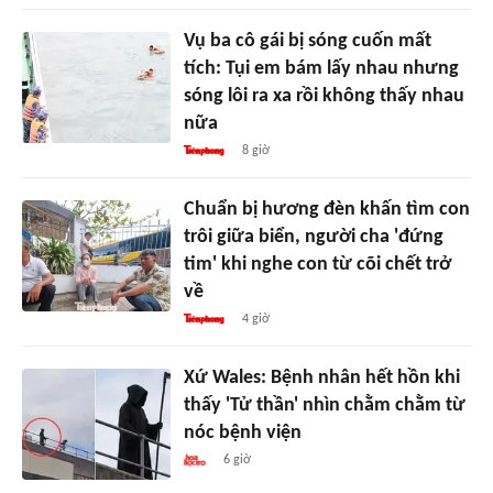
Vụ ba cô gái bị sóng cuốn mất
tích: Tụi em bám lấy nhau nhưng
sóng lôi ra xa rồi không thấy nhau
nữa
8 giờ
Chuẩn bị hương đèn khấn tìm con
trôi giữa biển, người cha 'đứng
tim' khi nghe con từ cõi chết trở
về
4 giờ
Xứ Wales: Bệnh nhân hết hồn khi
thấy 'Tử thần' nhìn chằm chằm từ
nóc bệnh viện
6 giờ