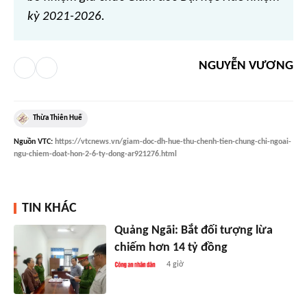
kỳ 2021-2026.
NGUYỄN VƯƠNG
Thừa Thiên Huế
Nguồn
VTC
:
https://vtcnews.vn/giam-doc-dh-hue-thu-chenh-tien-chung-chi-ngoai-
ngu-chiem-doat-hon-2-6-ty-dong-ar921276.html
TIN KHÁC
Quảng Ngãi: Bắt đối tượng lừa
chiếm hơn 14 tỷ đồng
4 giờ