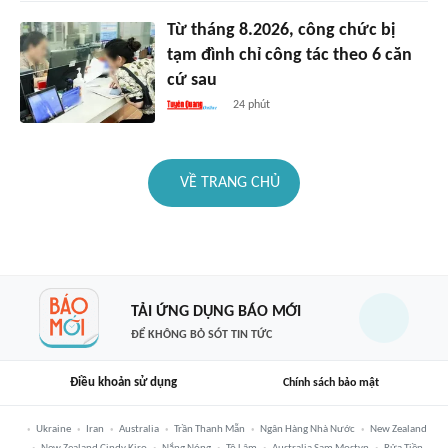
Từ tháng 8.2026, công chức bị
tạm đình chỉ công tác theo 6 căn
cứ sau
24 phút
VỀ TRANG CHỦ
TẢI ỨNG DỤNG BÁO MỚI
ĐỂ KHÔNG BỎ SÓT TIN TỨC
Điều khoản sử dụng
Chính sách bảo mật
Ukraine
Iran
Australia
Trần Thanh Mẫn
Ngân Hàng Nhà Nước
New Zealand