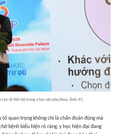
 cáo về tiến bộ trong y học sản phụ khoa. Ảnh: P.T.
ếu tố quan trọng không chỉ là chẩn đoán đúng mà
chờ bệnh biểu hiện rõ ràng, y học hiện đại đang