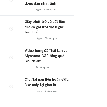
đông dân nhất tỉnh
9 giờ
2
liên quan
Giây phút trở về đất liền
của cô gái trôi dạt 8 giờ
trên biển
6 giờ
60
liên quan
Video bóng đá Thái Lan vs
Myanmar: VAR tặng quà
'Voi chiến'
24
liên quan
Clip: Tai nạn liên hoàn giữa
3 xe máy tại giao lộ
6 giờ
2
liên quan