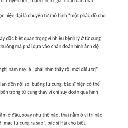
di truyền học, thậm chí từ giai đoạn bào thai.
ọc hiện đại là chuyển từ mô hình “một phác đồ cho
ày đặc biệt quan trọng vì nhiều bệnh lý ở tử cung
 thường mà phải dựa vào chẩn đoán hình ảnh độ
hị năm nay là “phải nhìn thấy rồi mới điều trị”.
an đến nội soi buồng tử cung, bác sĩ hiện có thể
bên trong tử cung thay vì chỉ suy đoán qua hình
nằm ở đâu, xoay như thế nào, thai nằm ở vị trí nào
 mạc tử cung ra sao”, bác sĩ Hải cho biết.