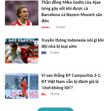
Thần đồng Mika Godts của Ajax
từng gây sốt khi được cả
Barcelona và Bayern Munich săn
đón
23 phút
Truyền thông Indonesia nói gì khi
đội nhà bị loại sớm
25 phút
Vì sao thắng ĐT Campuchia 3-1,
ĐT Việt Nam vẫn bị đánh giá là
'chơi không tốt'?
38 phút