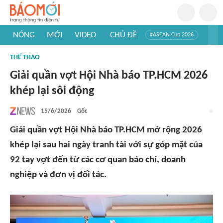
NÓNG
MỚI
VIDEO
CHỦ ĐỀ
#ASEAN Cup 2026
#Trí tuệ nhân tạo
#Mỹ - Iran
#Khám phá Việt Nam
THỂ THAO
#Khám phá thế giới
Giải quần vợt Hội Nhà báo TP.HCM 2026
khép lại sôi động
15/6/2026
Gốc
Giải quần vợt Hội Nhà báo TP.HCM mở rộng 2026
khép lại sau hai ngày tranh tài với sự góp mặt của
92 tay vợt đến từ các cơ quan báo chí, doanh
nghiệp và đơn vị đối tác.