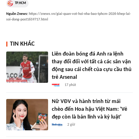
TP.HCM
Nguồn
Znews
:
https://znews.vn/giai-quan-vot-hoi-nha-bao-tphcm-2026-khep-lai-
soi-dong-post1659717.html
TIN KHÁC
Liên đoàn bóng đá Anh ra lệnh
thay đổi đối với tất cả các sân vận
động sau cái chết của cựu cầu thủ
trẻ Arsenal
17 phút
Nữ VĐV và hành trình từ mái
chèo đến Hoa hậu Việt Nam: 'Vẻ
đẹp còn là bản lĩnh và kỷ luật'
2 giờ