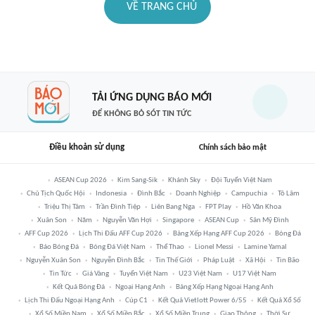
VỀ TRANG CHỦ
TẢI ỨNG DỤNG BÁO MỚI
ĐỂ KHÔNG BỎ SÓT TIN TỨC
Điều khoản sử dụng
Chính sách bảo mật
ASEAN Cup 2026
Kim Sang-Sik
Khánh Sky
Đội Tuyển Việt Nam
Chủ Tịch Quốc Hội
Indonesia
Đình Bắc
Doanh Nghiệp
Campuchia
Tô Lâm
Triệu Thị Tâm
Trần Đình Tiệp
Liên Bang Nga
FPT Play
Hồ Văn Khoa
Xuân Son
Năm
Nguyễn Văn Hợi
Singapore
ASEAN Cup
Sân Mỹ Đình
AFF Cup 2026
Lịch Thi Đấu AFF Cup 2026
Bảng Xếp Hạng AFF Cup 2026
Bóng Đá
Báo Bóng Đá
Bóng Đá Việt Nam
Thể Thao
Lionel Messi
Lamine Yamal
Nguyễn Xuân Son
Nguyễn Đình Bắc
Tin Thế Giới
Pháp Luật
Xã Hội
Tin Bão
Tin Tức
Giá Vàng
Tuyển Việt Nam
U23 Việt Nam
U17 Việt Nam
Kết Quả Bóng Đá
Ngoại Hạng Anh
Bảng Xếp Hạng Ngoại Hạng Anh
Lịch Thi Đấu Ngoại Hạng Anh
Cúp C1
Kết Quả Vietlott Power 6/55
Kết Quả Xổ Số
Xổ Số Miền Nam
Xổ Số Miền Bắc
Xổ Số Miền Trung
Giao Thông
Thời Sự