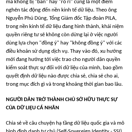
mà không bị "bán" hay "rò rỉ" cũng là một điểm
nghẽn tác động đến nền kinh tế dữ liệu. Theo ông
Nguyễn Phú Dũng, Tổng Giám đốc Tập đoàn PILA,
trong nền kinh tế dữ liệu đang hình thành, khái niệm
quyền riêng tư sẽ không còn dừng lại ở việc người
dùng lựa chọn "đồng ý" hay "không đồng ý" với các
điều khoản sử dụng dịch vụ. Thay vào đó, xu hướng
mới đang hướng tới việc trao cho người dân quyền
kiểm soát thực sự đối với dữ liệu của mình, bao gồm
quyết định dữ liệu nào được chia sẻ, chia sẻ cho ai,
trong mục đích gì và trong khoảng thời gian bao lâu.
NGƯỜI DÂN TRỞ THÀNH CHỦ SỞ HỮU THỰC SỰ
CỦA DỮ LIỆU CÁ NHÂN
Chia sẻ về câu chuyện hạ tầng dữ liệu quốc gia và mô
hình định danh tự chủ (Self-Sovereign Identity - SSI),