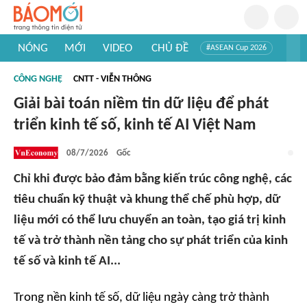
NÓNG
MỚI
VIDEO
CHỦ ĐỀ
#ASEAN Cup 2026
#Trí tuệ nhân tạo
#Mỹ - Iran
#Khám phá Việt Nam
CÔNG NGHỆ
CNTT - VIỄN THÔNG
#Khám phá thế giới
Giải bài toán niềm tin dữ liệu để phát
triển kinh tế số, kinh tế AI Việt Nam
08/7/2026
Gốc
Chỉ khi được bảo đảm bằng kiến trúc công nghệ, các
tiêu chuẩn kỹ thuật và khung thể chế phù hợp, dữ
liệu mới có thể lưu chuyển an toàn, tạo giá trị kinh
tế và trở thành nền tảng cho sự phát triển của kinh
tế số và kinh tế AI...
Trong nền kinh tế số, dữ liệu ngày càng trở thành