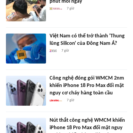
phút mỗi ngày
7 giờ
Việt Nam có thể trở thành 'Thung
lũng Silicon' của Đông Nam Á?
7 giờ
Công nghệ đóng gói WMCM 2nm
khiến iPhone 18 Pro Max đối mặt
nguy cơ cháy hàng toàn cầu
7 giờ
Nút thắt công nghệ WMCM khiến
iPhone 18 Pro Max đối mặt nguy