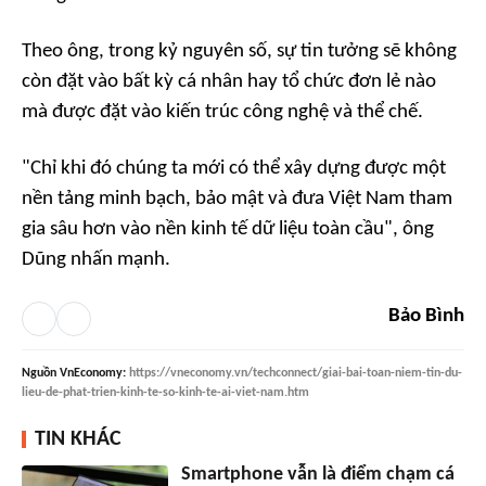
Theo ông, trong kỷ nguyên số, sự tin tưởng sẽ không
còn đặt vào bất kỳ cá nhân hay tổ chức đơn lẻ nào
mà được đặt vào kiến trúc công nghệ và thể chế.
"Chỉ khi đó chúng ta mới có thể xây dựng được một
nền tảng minh bạch, bảo mật và đưa Việt Nam tham
gia sâu hơn vào nền kinh tế dữ liệu toàn cầu", ông
Dũng nhấn mạnh.
Bảo Bình
Nguồn
VnEconomy
:
https://vneconomy.vn/techconnect/giai-bai-toan-niem-tin-du-
lieu-de-phat-trien-kinh-te-so-kinh-te-ai-viet-nam.htm
TIN KHÁC
Smartphone vẫn là điểm chạm cá