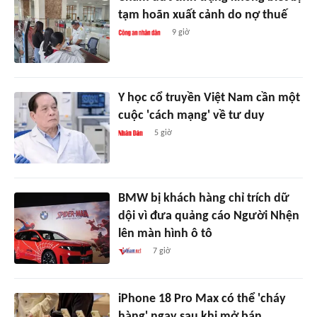
tạm hoãn xuất cảnh do nợ thuế
9 giờ
Y học cổ truyền Việt Nam cần một
cuộc 'cách mạng' về tư duy
5 giờ
BMW bị khách hàng chỉ trích dữ
dội vì đưa quảng cáo Người Nhện
lên màn hình ô tô
7 giờ
iPhone 18 Pro Max có thể 'cháy
hàng' ngay sau khi mở bán