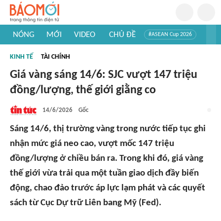
NÓNG
MỚI
VIDEO
CHỦ ĐỀ
#ASEAN Cup 2026
#Trí tuệ nhân tạo
#Mỹ - Iran
#Khám phá Việt Nam
KINH TẾ
TÀI CHÍNH
#Khám phá thế giới
Giá vàng sáng 14/6: SJC vượt 147 triệu
đồng/lượng, thế giới giằng co
14/6/2026
Gốc
Sáng 14/6, thị trường vàng trong nước tiếp tục ghi
nhận mức giá neo cao, vượt mốc 147 triệu
đồng/lượng ở chiều bán ra. Trong khi đó, giá vàng
thế giới vừa trải qua một tuần giao dịch đầy biến
động, chao đảo trước áp lực lạm phát và các quyết
sách từ Cục Dự trữ Liên bang Mỹ (Fed).