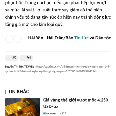
phục hồi. Trong dài hạn, nếu lạm phát tiếp tục vượt
xa mức lãi suất, lợi suất thực suy giảm có thể biến
chính yếu tố đang gây sức ép hiện nay thành động lực
tăng giá mới cho kim loại quý.
Hải Yên - Hải Trần/Báo
Tin tức
và Dân tộc
SJC
Fed
Nguồn
Tin Tức TTXVN
:
https://baotintuc.vn/thi-truong-tien-te/gia-vang-sang-146-
sjc-vuot-147-trieu-dongluong-the-gioi-giang-co-20260614084330943.htm
TIN KHÁC
Giá vàng thế giới vượt mốc 4.250
USD/oz
2 giờ