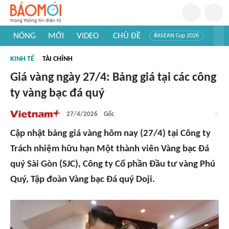
NÓNG
MỚI
VIDEO
CHỦ ĐỀ
#ASEAN Cup 2026
#Trí tuệ nhân tạo
#Mỹ - Iran
#Khám phá Việt Nam
KINH TẾ
TÀI CHÍNH
#Khám phá thế giới
Giá vàng ngày 27/4: Bảng giá tại các công
ty vàng bạc đá quý
27/4/2026
Gốc
Cập nhật bảng giá vàng hôm nay (27/4) tại Công ty
Trách nhiệm hữu hạn Một thành viên Vàng bạc Đá
quý Sài Gòn (SJC), Công ty Cổ phần Đầu tư vàng Phú
Quý, Tập đoàn Vàng bạc Đá quý Doji.