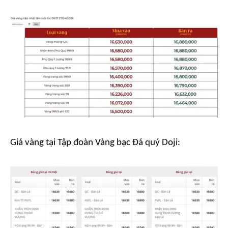
Giá vàng tại Tập đoàn Vàng bạc Đá quý Doji: