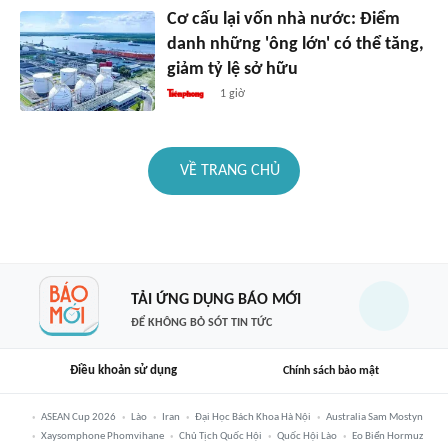
Cơ cấu lại vốn nhà nước: Điểm
danh những 'ông lớn' có thể tăng,
giảm tỷ lệ sở hữu
1 giờ
VỀ TRANG CHỦ
TẢI ỨNG DỤNG BÁO MỚI
ĐỂ KHÔNG BỎ SÓT TIN TỨC
Điều khoản sử dụng
Chính sách bảo mật
ASEAN Cup 2026
Lào
Iran
Đại Học Bách Khoa Hà Nội
Australia Sam Mostyn
Xaysomphone Phomvihane
Chủ Tịch Quốc Hội
Quốc Hội Lào
Eo Biển Hormuz