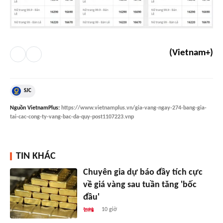
(Vietnam+)
SJC
Nguồn
VietnamPlus
:
https://www.vietnamplus.vn/gia-vang-ngay-274-bang-gia-
tai-cac-cong-ty-vang-bac-da-quy-post1107223.vnp
TIN KHÁC
Chuyên gia dự báo đầy tích cực
về giá vàng sau tuần tăng 'bốc
đầu'
10 giờ