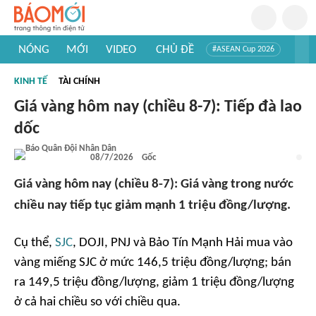
NÓNG
MỚI
VIDEO
CHỦ ĐỀ
#ASEAN Cup 2026
#Trí tuệ nhân tạo
#Mỹ - Iran
#Khám phá Việt Nam
KINH TẾ
TÀI CHÍNH
#Khám phá thế giới
Giá vàng hôm nay (chiều 8-7): Tiếp đà lao
dốc
08/7/2026
Gốc
Giá vàng hôm nay (chiều 8-7): Giá vàng trong nước
chiều nay tiếp tục giảm mạnh 1 triệu đồng/lượng.
Cụ thể,
SJC
, DOJI, PNJ và Bảo Tín Mạnh Hải mua vào
vàng miếng SJC ở mức 146,5 triệu đồng/lượng; bán
ra 149,5 triệu đồng/lượng, giảm 1 triệu đồng/lượng
ở cả hai chiều so với chiều qua.