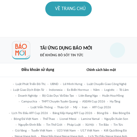
VỀ TRANG CHỦ
TẢI ỨNG DỤNG BÁO MỚI
ĐỂ KHÔNG BỎ SÓT TIN TỨC
Điều khoản sử dụng
Chính sách bảo mật
Luật Phát Triển Đô Thị
UBND
Lê Minh Hưng
Luật Chuyển Giao Công Nghệ
Luật Giao Dịch Điện Tử
Indonesia
Eo Biển Hormuz
Năm
Logistic
Tô Lâm
Doanh Nghiệp
Bộ Giáo Dục Và Đào Tạo
Liên Bang Nga
Huấn Hoa Hồng
Campuchia
THPT Chuyên Tuyên Quang
ASEAN Cup 2026
Hạ Tầng
Luật Viễn Thông
Tháo Gỡ
Mỹ
Iran
AFF Cup 2026
Lịch Thi Đấu AFF Cup 2026
Bảng Xếp Hạng AFF Cup 2026
Bóng Đá
Báo Bóng Đá
Bóng Đá Việt Nam
Thể Thao
Lionel Messi
Lamine Yamal
Nguyễn Xuân Son
Nguyễn Đình Bắc
Tin Thế Giới
Pháp Luật
Xã Hội
Tin Bão
Tin Tức
Giá Vàng
Tuyển Việt Nam
U23 Việt Nam
U17 Việt Nam
Kết Quả Bóng Đá
Ngoại Hạng Anh
Bảng Xếp Hạng Ngoại Hạng Anh
Lịch Thi Đấu Ngoại Hạng Anh