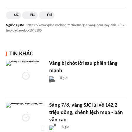
SJC
PNJ
Fed
Nguồn
QĐND
:
https://www.qdnd.vn/kinh-te/tin-tuc/gia-vang-hom-nay-chieu-8-7-
tiep-da-lao-doc-1048190
TIN KHÁC
Vàng bị chốt lời sau phiên tăng
mạnh
8 giờ
Sáng 7/8, vàng SJC lùi về 142,2
triệu đồng, chênh lệch mua - bán
vẫn cao
8 giờ