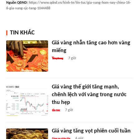
Nguồn
QĐND
:
https://www.qdnd.vn/kinh-te/tin-tuc/gia-vang-hom-nay-chieu-16-
6-gia-vang-sjc-tang-1044488
TIN KHÁC
Giá vàng nhẫn tăng cao hơn vàng
miếng
7 giờ
Giá vàng thế giới tăng mạnh,
chênh lệch với vàng trong nước
thu hẹp
7 giờ
Giá vàng tăng vọt phiên cuối tuần
6 giờ