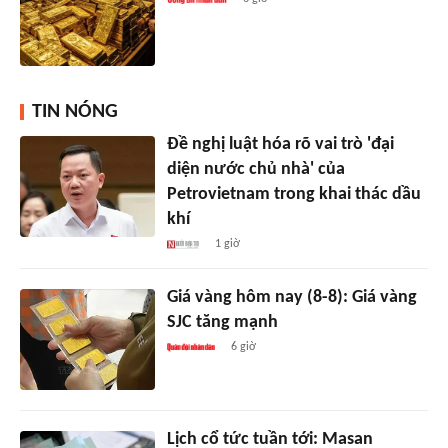
TIN NÓNG
Đề nghị luật hóa rõ vai trò 'đại
diện nước chủ nhà' của
Petrovietnam trong khai thác dầu
khí
1 giờ
Giá vàng hôm nay (8-8): Giá vàng
SJC tăng mạnh
6 giờ
Lịch cổ tức tuần tới: Masan