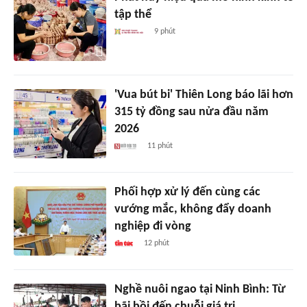
tập thể
9 phút
'Vua bút bi' Thiên Long báo lãi hơn
315 tỷ đồng sau nửa đầu năm
2026
11 phút
Phối hợp xử lý đến cùng các
vướng mắc, không đẩy doanh
nghiệp đi vòng
12 phút
Nghề nuôi ngao tại Ninh Bình: Từ
bãi bồi đến chuỗi giá trị