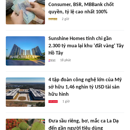
Consumer, BSR, MBBank chốt
quyền, tỷ lệ cao nhất 100%
2 giờ
Sunshine Homes tính chi gần
2.300 tỷ mua lại khu 'đất vàng' Tây
Hồ Tây
18 phút
4 tập đoàn công nghệ lớn của Mỹ
sở hữu 1,46 nghìn tỷ USD tài sản
hữu hình
1 giờ
Đưa sầu riêng, bơ, mắc ca La Dạ
đến gần người tiêu dùng