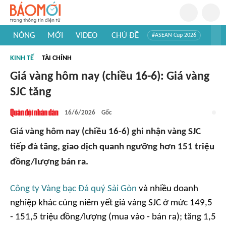
NÓNG
MỚI
VIDEO
CHỦ ĐỀ
#ASEAN Cup 2026
#Trí tuệ nhân tạo
#Mỹ - Iran
#Khám phá Việt Nam
KINH TẾ
TÀI CHÍNH
#Khám phá thế giới
Giá vàng hôm nay (chiều 16-6): Giá vàng
SJC tăng
16/6/2026
Gốc
Giá vàng hôm nay (chiều 16-6) ghi nhận vàng SJC
tiếp đà tăng, giao dịch quanh ngưỡng hơn 151 triệu
đồng/lượng bán ra.
Công ty Vàng bạc Đá quý Sài Gòn
và nhiều doanh
nghiệp khác cùng niêm yết giá vàng SJC ở mức 149,5
- 151,5 triệu đồng/lượng (mua vào - bán ra); tăng 1,5