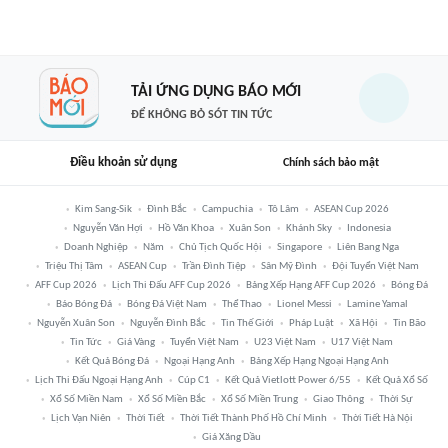
TẢI ỨNG DỤNG BÁO MỚI
ĐỂ KHÔNG BỎ SÓT TIN TỨC
Điều khoản sử dụng
Chính sách bảo mật
Kim Sang-Sik
Đình Bắc
Campuchia
Tô Lâm
ASEAN Cup 2026
Nguyễn Văn Hợi
Hồ Văn Khoa
Xuân Son
Khánh Sky
Indonesia
Doanh Nghiệp
Năm
Chủ Tịch Quốc Hội
Singapore
Liên Bang Nga
Triệu Thị Tâm
ASEAN Cup
Trần Đình Tiệp
Sân Mỹ Đình
Đội Tuyển Việt Nam
AFF Cup 2026
Lịch Thi Đấu AFF Cup 2026
Bảng Xếp Hạng AFF Cup 2026
Bóng Đá
Báo Bóng Đá
Bóng Đá Việt Nam
Thể Thao
Lionel Messi
Lamine Yamal
Nguyễn Xuân Son
Nguyễn Đình Bắc
Tin Thế Giới
Pháp Luật
Xã Hội
Tin Bão
Tin Tức
Giá Vàng
Tuyển Việt Nam
U23 Việt Nam
U17 Việt Nam
Kết Quả Bóng Đá
Ngoại Hạng Anh
Bảng Xếp Hạng Ngoại Hạng Anh
Lịch Thi Đấu Ngoại Hạng Anh
Cúp C1
Kết Quả Vietlott Power 6/55
Kết Quả Xổ Số
Xổ Số Miền Nam
Xổ Số Miền Bắc
Xổ Số Miền Trung
Giao Thông
Thời Sự
Lịch Vạn Niên
Thời Tiết
Thời Tiết Thành Phố Hồ Chí Minh
Thời Tiết Hà Nội
Giá Xăng Dầu