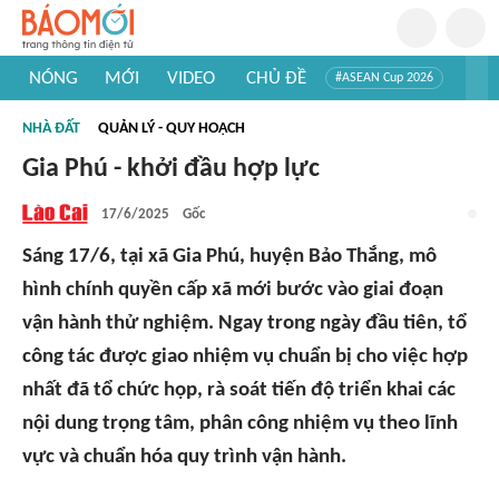
NÓNG
MỚI
VIDEO
CHỦ ĐỀ
#ASEAN Cup 2026
#Tuyển sinh đại học 2026
#Trí tuệ nhân tạo
#Mỹ - Iran
NHÀ ĐẤT
QUẢN LÝ - QUY HOẠCH
#Khám phá Việt Nam
#Khám phá thế giới
Gia Phú - khởi đầu hợp lực
17/6/2025
Gốc
Sáng 17/6, tại xã Gia Phú, huyện Bảo Thắng, mô
hình chính quyền cấp xã mới bước vào giai đoạn
vận hành thử nghiệm. Ngay trong ngày đầu tiên, tổ
công tác được giao nhiệm vụ chuẩn bị cho việc hợp
nhất đã tổ chức họp, rà soát tiến độ triển khai các
nội dung trọng tâm, phân công nhiệm vụ theo lĩnh
vực và chuẩn hóa quy trình vận hành.