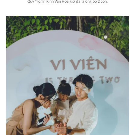
Quý "ròm" Kính Vạn Hoa giờ đã là ông bố 2 con.