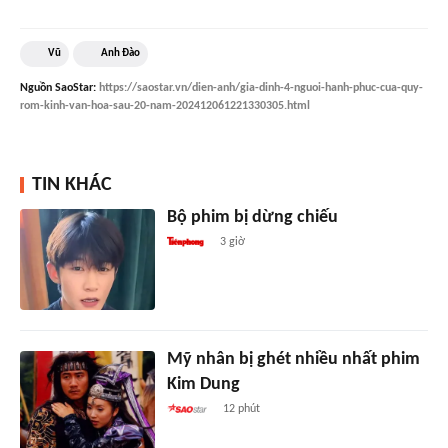
Vũ
Anh Đào
Nguồn
SaoStar
:
https://saostar.vn/dien-anh/gia-dinh-4-nguoi-hanh-phuc-cua-quy-
rom-kinh-van-hoa-sau-20-nam-202412061221330305.html
TIN KHÁC
Bộ phim bị dừng chiếu
3 giờ
Mỹ nhân bị ghét nhiều nhất phim
Kim Dung
12 phút