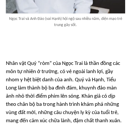
Ngọc Trai và Anh Đào (vai Hạnh) hội ngộ sau nhiều năm, diện mạo trẻ
trung gây sốt.
Nhân vật Quý “ròm” của Ngọc Trai là thần đồng các
môn tự nhiên ở trường, có vẻ ngoài lanh lợi, gầy
nhom y hệt biệt danh của anh. Quý và Hạnh, Tiểu
Long làm thành bộ ba đình đám, khuynh đảo màn
ảnh nhỏ thời điểm phim lên sóng. Khán giả có dịp
theo chân bộ ba trong hành trình khám phá những
vùng đất mới, những câu chuyện ly kỳ của tuổi trẻ,
mang đến cảm xúc chữa lành, đậm chất thanh xuân.