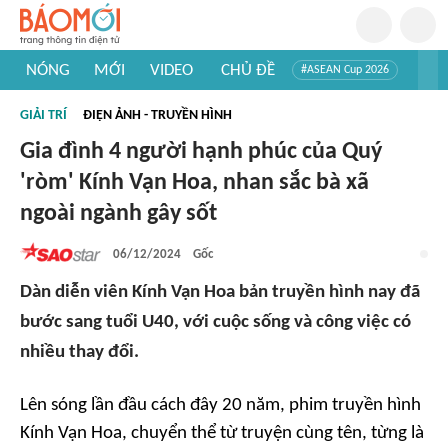
NÓNG
MỚI
VIDEO
CHỦ ĐỀ
#ASEAN Cup 2026
#Trí tuệ nhân tạo
#Mỹ - Iran
#Khám phá Việt Nam
GIẢI TRÍ
ĐIỆN ẢNH - TRUYỀN HÌNH
#Khám phá thế giới
Gia đình 4 người hạnh phúc của Quý
'ròm' Kính Vạn Hoa, nhan sắc bà xã
ngoài ngành gây sốt
06/12/2024
Gốc
Dàn diễn viên Kính Vạn Hoa bản truyền hình nay đã
bước sang tuổi U40, với cuộc sống và công việc có
nhiều thay đổi.
Lên sóng lần đầu cách đây 20 năm, phim truyền hình
Kính Vạn Hoa, chuyển thể từ truyện cùng tên, từng là