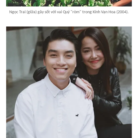
Ngọc Trai (giữa) gây sốt với vai Quý "ròm" trong Kính Vạn Hoa (2004).