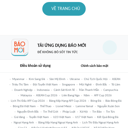
VỀ TRANG CHỦ
TẢI ỨNG DỤNG BÁO MỚI
ĐỂ KHÔNG BỎ SÓT TIN TỨC
Điều khoản sử dụng
Chính sách bảo mật
Myanmar
Kim Sang-Sik
Sân Mỹ Đình
Ukraine
Chủ Tịch Quốc Hội
ASEAN
Triệu Thị Tâm
Đội Tuyển Việt Nam
Singapore
Mũi Nghê
Đình Bắc
Tô Lâm
Doanh Nghiệp
Indonesia
Cảnh Sát Kinh Tế
Trần Thanh Mẫn
Campuchia
Malaysia
ASEAN Cup 2026
Liên Bang Nga
Năm
AFF Cup 2026
Lịch Thi Đấu AFF Cup 2026
Bảng Xếp Hạng AFF Cup 2026
Bóng Đá
Báo Bóng Đá
Bóng Đá Việt Nam
Thể Thao
Lionel Messi
Lamine Yamal
Nguyễn Xuân Son
Nguyễn Đình Bắc
Tin Thế Giới
Pháp Luật
Xã Hội
Tin Bão
Tin Tức
Giá Vàng
Tuyển Việt Nam
U23 Việt Nam
U17 Việt Nam
Kết Quả Bóng Đá
Ngoại Hạng Anh
Bảng Xếp Hạng Ngoại Hạng Anh
Lịch Thi Đấu Ngoại Hạng Anh