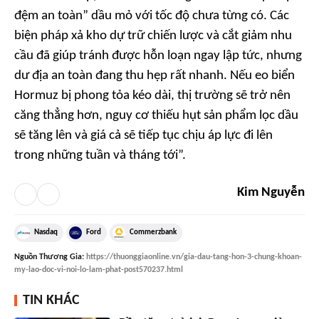
đệm an toàn” dầu mỏ với tốc độ chưa từng có. Các
biện pháp xả kho dự trữ chiến lược và cắt giảm nhu
cầu đã giúp tránh được hỗn loạn ngay lập tức, nhưng
dư địa an toàn đang thu hẹp rất nhanh. Nếu eo biển
Hormuz bị phong tỏa kéo dài, thị trường sẽ trở nên
căng thẳng hơn, nguy cơ thiếu hụt sản phẩm lọc dầu
sẽ tăng lên và giá cả sẽ tiếp tục chịu áp lực đi lên
trong những tuần và tháng tới”.
Kim Nguyễn
Nasdaq
Ford
Commerzbank
Nguồn
Thương Gia
:
https://thuonggiaonline.vn/gia-dau-tang-hon-3-chung-khoan-
my-lao-doc-vi-noi-lo-lam-phat-post570237.html
TIN KHÁC