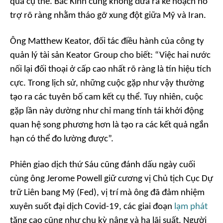
quả cụ thể. Bắc Kinh cũng không đưa ra kế hoạch hỗ
trợ rõ ràng nhằm tháo gỡ xung đột giữa Mỹ và Iran.
Ông Matthew Keator, đối tác điều hành của công ty
quản lý tài sản Keator Group cho biết: “Việc hai nước
nối lại đối thoại ở cấp cao nhất rõ ràng là tín hiệu tích
cực. Trong lịch sử, những cuộc gặp như vậy thường
tạo ra các tuyên bố cam kết cụ thể. Tuy nhiên, cuộc
gặp lần này dường như chỉ mang tính tái khởi động
quan hệ song phương hơn là tạo ra các kết quả ngắn
hạn có thể đo lường được”.
Phiên giao dịch thứ Sáu cũng đánh dấu ngày cuối
cùng ông Jerome Powell giữ cương vị Chủ tịch Cục Dự
trữ Liên bang Mỹ (Fed), vị trí mà ông đã đảm nhiệm
xuyên suốt đại dịch Covid-19, các giai đoạn
lạm phát
tăng cao cũng như chu kỳ nâng và hạ lãi suất. Người