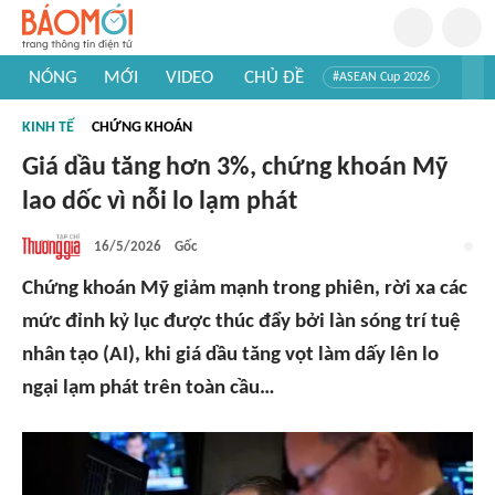
NÓNG
MỚI
VIDEO
CHỦ ĐỀ
#ASEAN Cup 2026
#Trí tuệ nhân tạo
#Mỹ - Iran
#Khám phá Việt Nam
KINH TẾ
CHỨNG KHOÁN
#Khám phá thế giới
Giá dầu tăng hơn 3%, chứng khoán Mỹ
lao dốc vì nỗi lo lạm phát
16/5/2026
Gốc
Chứng khoán Mỹ giảm mạnh trong phiên, rời xa các
mức đỉnh kỷ lục được thúc đẩy bởi làn sóng trí tuệ
nhân tạo (AI), khi giá dầu tăng vọt làm dấy lên lo
ngại lạm phát trên toàn cầu…