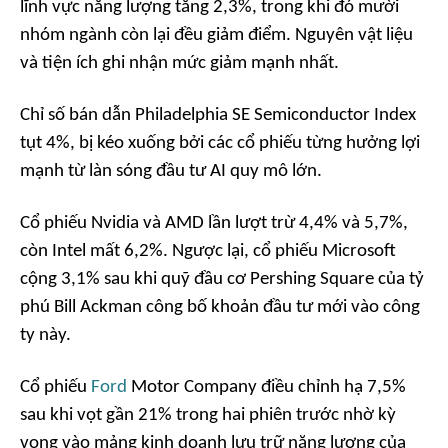
lĩnh vực năng lượng tăng 2,3%, trong khi đó mười
nhóm ngành còn lại đều giảm điểm. Nguyên vật liệu
và tiện ích ghi nhận mức giảm mạnh nhất.
Chỉ số bán dẫn Philadelphia SE Semiconductor Index
tụt 4%, bị kéo xuống bởi các cổ phiếu từng hưởng lợi
mạnh từ làn sóng đầu tư AI quy mô lớn.
Cổ phiếu Nvidia và AMD lần lượt trừ 4,4% và 5,7%,
còn Intel mất 6,2%. Ngược lại, cổ phiếu Microsoft
cộng 3,1% sau khi quỹ đầu cơ Pershing Square của tỷ
phú Bill Ackman công bố khoản đầu tư mới vào công
ty này.
Cổ phiếu
Ford
Motor Company điều chỉnh hạ 7,5%
sau khi vọt gần 21% trong hai phiên trước nhờ kỳ
vọng vào mảng kinh doanh lưu trữ năng lượng của