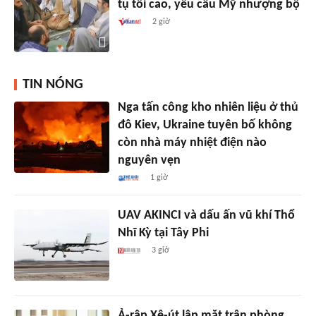
tụ tối cao, yêu cầu Mỹ nhượng bộ
2 giờ
TIN NÓNG
Nga tấn công kho nhiên liệu ở thủ
đô Kiev, Ukraine tuyên bố không
còn nhà máy nhiệt điện nào
nguyên vẹn
1 giờ
UAV AKINCI và dấu ấn vũ khí Thổ
Nhĩ Kỳ tại Tây Phi
3 giờ
Ả-rập Xê-út lập mặt trận phòng