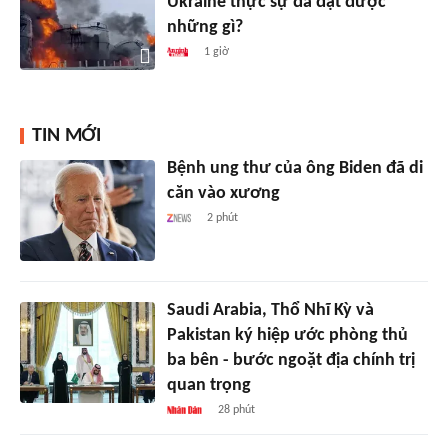
Ukraine thực sự đã đạt được
những gì?
1 giờ
TIN MỚI
Bệnh ung thư của ông Biden đã di
căn vào xương
2 phút
Saudi Arabia, Thổ Nhĩ Kỳ và
Pakistan ký hiệp ước phòng thủ
ba bên - bước ngoặt địa chính trị
quan trọng
28 phút