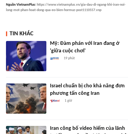
Nguồn
VietnamPlus
:
https://www.vietnamplus.vn/gia-dau-di-ngang-khi-iran-noi-
long-mot-phan-hoat-dong-qua-eo-bien-hormuz-post1110557.vnp
TIN KHÁC
Mỹ: Đàm phán với Iran đang ở
'giữa cuộc chơi'
19 phút
Israel chuẩn bị cho khả năng đơn
phương tấn công Iran
1 giờ
Iran công bố video hiếm của lãnh