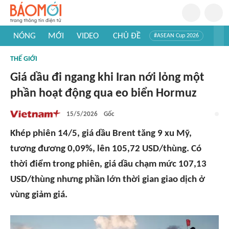
NÓNG
MỚI
VIDEO
CHỦ ĐỀ
#ASEAN Cup 2026
#Trí tuệ nhân tạo
#Mỹ - Iran
#Khám phá Việt Nam
THẾ GIỚI
#Khám phá thế giới
Giá dầu đi ngang khi Iran nới lỏng một
phần hoạt động qua eo biển Hormuz
15/5/2026
Gốc
Khép phiên 14/5, giá dầu Brent tăng 9 xu Mỹ,
tương đương 0,09%, lên 105,72 USD/thùng. Có
thời điểm trong phiên, giá dầu chạm mức 107,13
USD/thùng nhưng phần lớn thời gian giao dịch ở
vùng giảm giá.