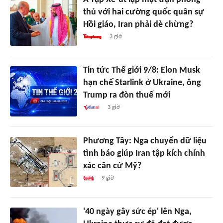
thủ với hai cường quốc quân sự
Hồi giáo, Iran phải dè chừng?
3 giờ
Tin tức Thế giới 9/8: Elon Musk
hạn chế Starlink ở Ukraine, ông
Trump ra đòn thuế mới
3 giờ
Phương Tây: Nga chuyển dữ liệu
tình báo giúp Iran tập kích chính
xác căn cứ Mỹ?
9 giờ
'40 ngày gây sức ép' lên Nga,