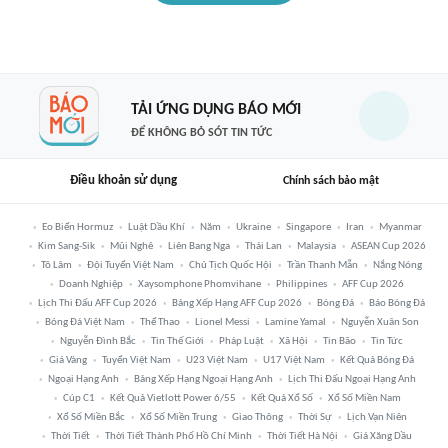
TẢI ỨNG DỤNG BÁO MỚI
ĐỂ KHÔNG BỎ SÓT TIN TỨC
Điều khoản sử dụng
Chính sách bảo mật
Eo Biển Hormuz
Luật Dầu Khí
Năm
Ukraine
Singapore
Iran
Myanmar
Kim Sang-Sik
Mũi Nghê
Liên Bang Nga
Thái Lan
Malaysia
ASEAN Cup 2026
Tô Lâm
Đội Tuyển Việt Nam
Chủ Tịch Quốc Hội
Trần Thanh Mẫn
Nắng Nóng
Doanh Nghiệp
Xaysomphone Phomvihane
Philippines
AFF Cup 2026
Lịch Thi Đấu AFF Cup 2026
Bảng Xếp Hạng AFF Cup 2026
Bóng Đá
Báo Bóng Đá
Bóng Đá Việt Nam
Thể Thao
Lionel Messi
Lamine Yamal
Nguyễn Xuân Son
Nguyễn Đình Bắc
Tin Thế Giới
Pháp Luật
Xã Hội
Tin Bão
Tin Tức
Giá Vàng
Tuyển Việt Nam
U23 Việt Nam
U17 Việt Nam
Kết Quả Bóng Đá
Ngoại Hạng Anh
Bảng Xếp Hạng Ngoại Hạng Anh
Lịch Thi Đấu Ngoại Hạng Anh
Cúp C1
Kết Quả Vietlott Power 6/55
Kết Quả Xổ Số
Xổ Số Miền Nam
Xổ Số Miền Bắc
Xổ Số Miền Trung
Giao Thông
Thời Sự
Lịch Vạn Niên
Thời Tiết
Thời Tiết Thành Phố Hồ Chí Minh
Thời Tiết Hà Nội
Giá Xăng Dầu