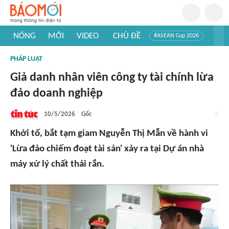
NÓNG
MỚI
VIDEO
CHỦ ĐỀ
#ASEAN Cup 2026
#Trí tuệ nhân tạo
#Mỹ - Iran
#Khám phá Việt Nam
PHÁP LUẬT
#Khám phá thế giới
Giả danh nhân viên công ty tài chính lừa
đảo doanh nghiệp
10/5/2026
Gốc
Khởi tố, bắt tạm giam Nguyễn Thị Mẫn về hành vi
'Lừa đảo chiếm đoạt tài sản' xảy ra tại Dự án nhà
máy xử lý chất thải rắn.