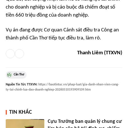
cho doanh nghiệp và bị cáo buộc đã chiếm đoạt số
tiền 660 triệu đồng của doanh nghiệp.
Vụ án đang được Cơ quan Cảnh sát điều tra Công an
thành phố Cần Thơ tiếp tục điều tra, làm rõ.
Thanh Liêm (TTXVN)
Cần Thơ
Nguồn
Tin Tức TTXVN
:
https://baotintuc.vn/phap-luat/gia-danh-nhan-vien-cong-
ty-tai-chinh-lua-dao-doanh-nghiep-20260510193909109.htm
TIN KHÁC
Cựu Trưởng ban quản lý chung cư