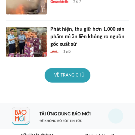
2 giờ
Phát hiện, thu giữ hơn 1.000 sản
phẩm mì ăn liền không rõ nguồn
gốc xuất xứ
3 giờ
VỀ TRANG CHỦ
TẢI ỨNG DỤNG BÁO MỚI
ĐỂ KHÔNG BỎ SÓT TIN TỨC