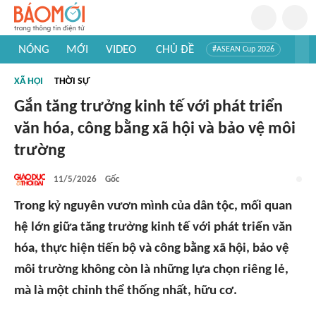
NÓNG
MỚI
VIDEO
CHỦ ĐỀ
#ASEAN Cup 2026
#Trí tuệ nhân tạo
#Mỹ - Iran
#Khám phá Việt Nam
XÃ HỘI
THỜI SỰ
#Khám phá thế giới
Gắn tăng trưởng kinh tế với phát triển
văn hóa, công bằng xã hội và bảo vệ môi
trường
11/5/2026
Gốc
Trong kỷ nguyên vươn mình của dân tộc, mối quan
hệ lớn giữa tăng trưởng kinh tế với phát triển văn
hóa, thực hiện tiến bộ và công bằng xã hội, bảo vệ
môi trường không còn là những lựa chọn riêng lẻ,
mà là một chỉnh thể thống nhất, hữu cơ.