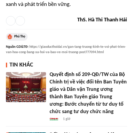
xanh và phát triển bền vững.
ThS. Hà Thi Thanh Hải
Phú Thọ
Nguồn
GD&TĐ
:
https://giaoducthoidai.vn/gan-tang-truong-kinh-te-voi-phat-trien-
van-hoa-cong-bang-xa-hoi-va-bao-ve-moi-truong-post777094.html
TIN KHÁC
Quyết định số 209-QĐ/TW của Bộ
Chính trị về việc đổi tên Ban Tuyên
giáo và Dân vận Trung ương
thành Ban Tuyên giáo Trung
ương: Bước chuyển từ tư duy tổ
chức sang tư duy chức năng
1 giờ