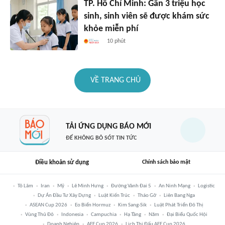
TP. Hồ Chí Minh: Gần 3 triệu học
sinh, sinh viên sẽ được khám sức
khỏe miễn phí
10 phút
VỀ TRANG CHỦ
TẢI ỨNG DỤNG BÁO MỚI
ĐỂ KHÔNG BỎ SÓT TIN TỨC
Điều khoản sử dụng
Chính sách bảo mật
Tô Lâm
Iran
Mỹ
Lê Minh Hưng
Đường Vành Đai 5
An Ninh Mạng
Logistic
Dự Án Đầu Tư Xây Dựng
Luật Kiến Trúc
Tháo Gỡ
Liên Bang Nga
ASEAN Cup 2026
Eo Biển Hormuz
Kim Sang-Sik
Luật Phát Triển Đô Thị
Vùng Thủ Đô
Indonesia
Campuchia
Hạ Tầng
Năm
Đại Biểu Quốc Hội
Doanh Nghiệp
AFF Cup 2026
Lịch Thi Đấu AFF Cup 2026