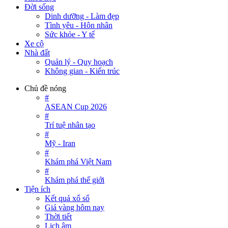
Đời sống
Dinh dưỡng - Làm đẹp
Tình yêu - Hôn nhân
Sức khỏe - Y tế
Xe cộ
Nhà đất
Quản lý - Quy hoạch
Không gian - Kiến trúc
Chủ đề nóng
#
ASEAN Cup 2026
#
Trí tuệ nhân tạo
#
Mỹ - Iran
#
Khám phá Việt Nam
#
Khám phá thế giới
Tiện ích
Kết quả xổ số
Giá vàng hôm nay
Thời tiết
Lịch âm