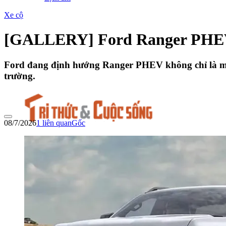
Xe cộ
[GALLERY] Ford Ranger PHEV có
Ford đang định hướng Ranger PHEV không chỉ là một
trường.
08/7/2026
1
liên quan
Gốc