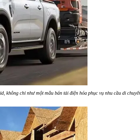
, không chỉ như một mẫu bán tải điện hóa phục vụ nhu cầu di chuyển