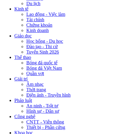
Du lịch
Kinh tế
Lao động - Việc làm
Tài chính
Chứng khoán
Kinh doanh
Giáo dục
Học bổng - Du học
Đào tạo - Thi cử
Tuyển Sinh 2026
Thể thao
Bóng đá quốc tế
Bóng đá Việt Nam
Quần vợt
Giải trí
Âm nhạc
Thời trang
Điện ảnh - Truyền hình
Pháp luật
An ninh - Trật tự
Hình sự - Dân sự
Công nghệ
CNTT - Viễn thông
Thiết bị - Phần cứng
Khoa học