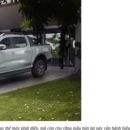
 thế máy phát điện, mà còn cho rằng mẫu bán tải này vận hành hiệu qu