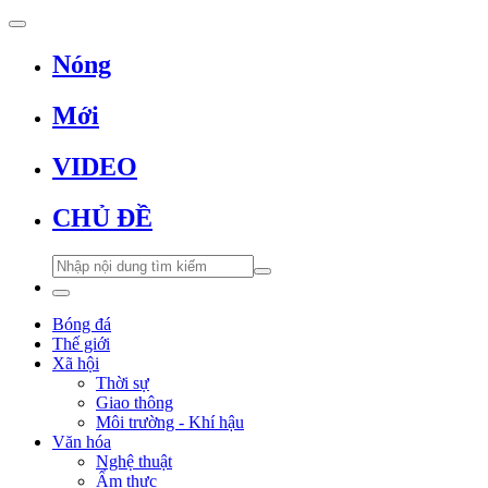
Nóng
Mới
VIDEO
CHỦ ĐỀ
Bóng đá
Thế giới
Xã hội
Thời sự
Giao thông
Môi trường - Khí hậu
Văn hóa
Nghệ thuật
Ẩm thực