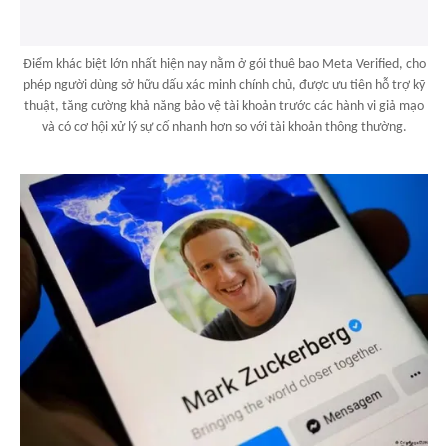
Điểm khác biệt lớn nhất hiện nay nằm ở gói thuê bao Meta Verified, cho
phép người dùng sở hữu dấu xác minh chính chủ, được ưu tiên hỗ trợ kỹ
thuật, tăng cường khả năng bảo vệ tài khoản trước các hành vi giả mạo
và có cơ hội xử lý sự cố nhanh hơn so với tài khoản thông thường.