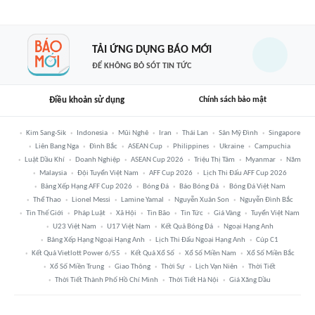
TẢI ỨNG DỤNG BÁO MỚI
ĐỂ KHÔNG BỎ SÓT TIN TỨC
Điều khoản sử dụng
Chính sách bảo mật
Kim Sang-Sik
Indonesia
Mũi Nghê
Iran
Thái Lan
Sân Mỹ Đình
Singapore
Liên Bang Nga
Đình Bắc
ASEAN Cup
Philippines
Ukraine
Campuchia
Luật Dầu Khí
Doanh Nghiệp
ASEAN Cup 2026
Triệu Thị Tâm
Myanmar
Năm
Malaysia
Đội Tuyển Việt Nam
AFF Cup 2026
Lịch Thi Đấu AFF Cup 2026
Bảng Xếp Hạng AFF Cup 2026
Bóng Đá
Báo Bóng Đá
Bóng Đá Việt Nam
Thể Thao
Lionel Messi
Lamine Yamal
Nguyễn Xuân Son
Nguyễn Đình Bắc
Tin Thế Giới
Pháp Luật
Xã Hội
Tin Bão
Tin Tức
Giá Vàng
Tuyển Việt Nam
U23 Việt Nam
U17 Việt Nam
Kết Quả Bóng Đá
Ngoại Hạng Anh
Bảng Xếp Hạng Ngoại Hạng Anh
Lịch Thi Đấu Ngoại Hạng Anh
Cúp C1
Kết Quả Vietlott Power 6/55
Kết Quả Xổ Số
Xổ Số Miền Nam
Xổ Số Miền Bắc
Xổ Số Miền Trung
Giao Thông
Thời Sự
Lịch Vạn Niên
Thời Tiết
Thời Tiết Thành Phố Hồ Chí Minh
Thời Tiết Hà Nội
Giá Xăng Dầu