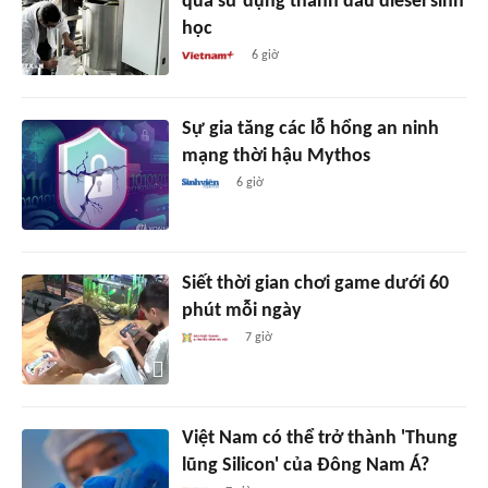
qua sử dụng thành dầu diesel sinh
học
6 giờ
Sự gia tăng các lỗ hổng an ninh
mạng thời hậu Mythos
6 giờ
Siết thời gian chơi game dưới 60
phút mỗi ngày
7 giờ
Việt Nam có thể trở thành 'Thung
lũng Silicon' của Đông Nam Á?