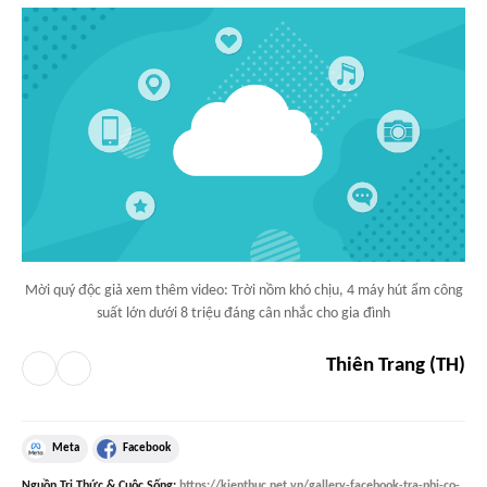
Mời quý độc giả xem thêm video: Trời nồm khó chịu, 4 máy hút ẩm công
suất lớn dưới 8 triệu đáng cân nhắc cho gia đình
Thiên Trang (TH)
Meta
Facebook
Nguồn
Tri Thức & Cuộc Sống
:
https://kienthuc.net.vn/gallery-facebook-tra-phi-co-