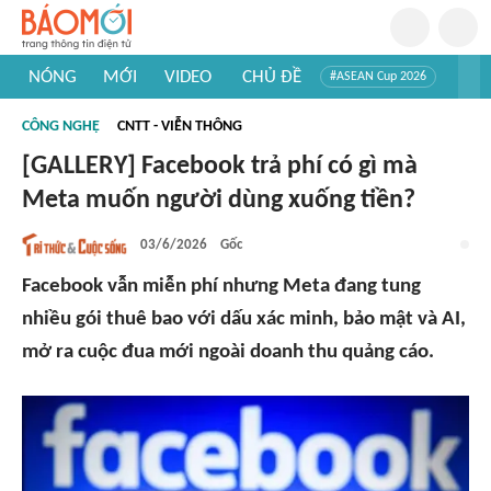
NÓNG
MỚI
VIDEO
CHỦ ĐỀ
#ASEAN Cup 2026
#Trí tuệ nhân tạo
#Mỹ - Iran
#Khám phá Việt Nam
CÔNG NGHỆ
CNTT - VIỄN THÔNG
#Khám phá thế giới
[GALLERY] Facebook trả phí có gì mà
Meta muốn người dùng xuống tiền?
03/6/2026
Gốc
Facebook vẫn miễn phí nhưng Meta đang tung
nhiều gói thuê bao với dấu xác minh, bảo mật và AI,
mở ra cuộc đua mới ngoài doanh thu quảng cáo.