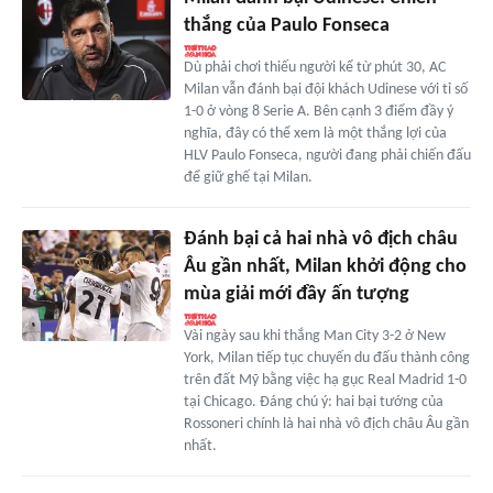
thắng của Paulo Fonseca
Dù phải chơi thiếu người kể từ phút 30, AC
Milan vẫn đánh bại đội khách Udinese với tỉ số
1-0 ở vòng 8 Serie A. Bên cạnh 3 điểm đầy ý
nghĩa, đây có thể xem là một thắng lợi của
HLV Paulo Fonseca, người đang phải chiến đấu
để giữ ghế tại Milan.
Đánh bại cả hai nhà vô địch châu
Âu gần nhất, Milan khởi động cho
mùa giải mới đầy ấn tượng
Vài ngày sau khi thắng Man City 3-2 ở New
York, Milan tiếp tục chuyến du đấu thành công
trên đất Mỹ bằng việc hạ gục Real Madrid 1-0
tại Chicago. Đáng chú ý: hai bại tướng của
Rossoneri chính là hai nhà vô địch châu Âu gần
nhất.