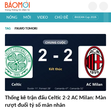
NÓNG
MỚI
VIDEO
CHỦ ĐỀ
#ASEAN Cup 2026
#Trí tuệ nhân tạo
#Mỹ - Iran
#Khám phá Việt Nam
TAG
FIKAYO TOMORI
#Khám phá thế giới
Thống kê trận đấu Celtic 2-2 AC Milan: Màn
rượt đuổi tỷ số mãn nhãn