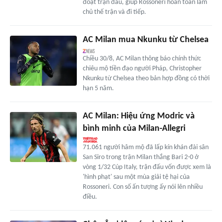
đoạt trận đấu, giúp Rossoneri hoàn toàn làm
chủ thế trận và đi tiếp.
AC Milan mua Nkunku từ Chelsea
Chiều 30/8, AC Milan thông báo chính thức
chiêu mộ tiền đạo người Pháp, Christopher
Nkunku từ Chelsea theo bản hợp đồng có thời
hạn 5 năm.
AC Milan: Hiệu ứng Modric và
bình minh của Milan-Allegri
71.061 người hâm mộ đã lấp kín khán đài sân
San Siro trong trận Milan thắng Bari 2-0 ở
vòng 1/32 Cúp Italy, trận đấu vốn được xem là
'hình phạt' sau một mùa giải tệ hại của
Rossoneri. Con số ấn tượng ấy nói lên nhiều
điều.