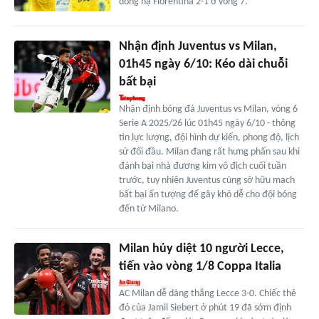
dòng hạ Fiorentina 2-1 ở vòng 7.
Nhận định Juventus vs Milan,
01h45 ngày 6/10: Kéo dài chuỗi
bất bại
Nhận định bóng đá Juventus vs Milan, vòng 6
Serie A 2025/26 lúc 01h45 ngày 6/10 - thông
tin lực lượng, đội hình dự kiến, phong độ, lịch
sử đối đầu. Milan đang rất hưng phấn sau khi
đánh bại nhà đương kim vô địch cuối tuần
trước, tuy nhiên Juventus cũng sở hữu mạch
bất bại ấn tượng để gây khó dễ cho đội bóng
đến từ Milano.
Milan hủy diệt 10 người Lecce,
tiến vào vòng 1/8 Coppa Italia
AC Milan dễ dàng thắng Lecce 3-0. Chiếc thẻ
đỏ của Jamil Siebert ở phút 19 đã sớm định