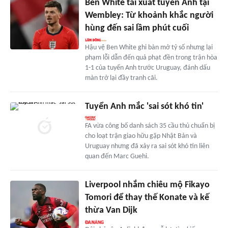
Ben White tái xuất tuyển Anh tại
Wembley: Từ khoảnh khắc người
hùng đến sai lầm phút cuối
Hậu vệ Ben White ghi bàn mở tỷ số nhưng lại
phạm lỗi dẫn đến quả phạt đền trong trận hòa
1-1 của tuyển Anh trước Uruguay, đánh dấu
màn trở lại đầy tranh cãi.
Tuyển Anh mắc 'sai sót khó tin'
FA vừa công bố danh sách 35 cầu thủ chuẩn bị
cho loạt trận giao hữu gặp Nhật Bản và
Uruguay nhưng đã xảy ra sai sót khó tin liên
quan đến Marc Guehi.
Liverpool nhắm chiêu mộ Fikayo
Tomori để thay thế Konate và kế
thừa Van Dijk