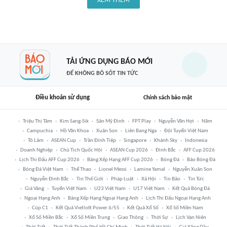
XEM THÊM
TẢI ỨNG DỤNG BÁO MỚI
ĐỂ KHÔNG BỎ SÓT TIN TỨC
Điều khoản sử dụng
Chính sách bảo mật
Triệu Thị Tâm
Kim Sang-Sik
Sân Mỹ Đình
FPT Play
Nguyễn Văn Hợi
Năm
Campuchia
Hồ Văn Khoa
Xuân Son
Liên Bang Nga
Đội Tuyển Việt Nam
Tô Lâm
ASEAN Cup
Trần Đình Tiệp
Singapore
Khánh Sky
Indonesia
Doanh Nghiệp
Chủ Tịch Quốc Hội
ASEAN Cup 2026
Đình Bắc
AFF Cup 2026
Lịch Thi Đấu AFF Cup 2026
Bảng Xếp Hạng AFF Cup 2026
Bóng Đá
Báo Bóng Đá
Bóng Đá Việt Nam
Thể Thao
Lionel Messi
Lamine Yamal
Nguyễn Xuân Son
Nguyễn Đình Bắc
Tin Thế Giới
Pháp Luật
Xã Hội
Tin Bão
Tin Tức
Giá Vàng
Tuyển Việt Nam
U23 Việt Nam
U17 Việt Nam
Kết Quả Bóng Đá
Ngoại Hạng Anh
Bảng Xếp Hạng Ngoại Hạng Anh
Lịch Thi Đấu Ngoại Hạng Anh
Cúp C1
Kết Quả Vietlott Power 6/55
Kết Quả Xổ Số
Xổ Số Miền Nam
Xổ Số Miền Bắc
Xổ Số Miền Trung
Giao Thông
Thời Sự
Lịch Vạn Niên