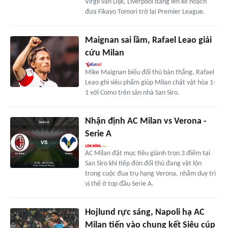
Virgil van Dijk, Liverpool đang lên kế hoạch
đưa Fikayo Tomori trở lại Premier League.
Maignan sai lầm, Rafael Leao giải
cứu Milan
Mike Maignan biếu đối thủ bàn thắng, Rafael
Leao ghi siêu phẩm giúp Milan chật vật hòa 1-
1 với Como trên sân nhà San Siro.
Nhận định AC Milan vs Verona -
Serie A
AC Milan đặt mục tiêu giành trọn 3 điểm tại
San Siro khi tiếp đón đối thủ đang vật lộn
trong cuộc đua trụ hạng Verona, nhằm duy trì
vị thế ở top đầu Serie A.
Hojlund rực sáng, Napoli hạ AC
Milan tiến vào chung kết Siêu cúp