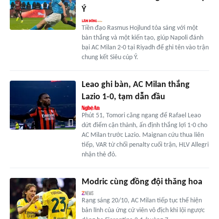
Ý
Tiền đạo Rasmus Hojlund tỏa sáng với một
bàn thắng và một kiến tạo, giúp Napoli đánh
bại AC Milan 2-0 tại Riyadh để ghi tên vào trận
chung kết Siêu cúp Ý.
Leao ghi bàn, AC Milan thắng
Lazio 1-0, tạm dẫn đầu
Phút 51, Tomori căng ngang để Rafael Leao
dứt điểm cận thành, ấn định thắng lợi 1-0 cho
AC Milan trước Lazio. Maignan cứu thua liên
tiếp, VAR từ chối penalty cuối trận, HLV Allegri
nhận thẻ đỏ.
Modric cùng đồng đội thăng hoa
Rạng sáng 20/10, AC Milan tiếp tục thể hiện
bản lĩnh của ứng cử viên vô địch khi lội ngược