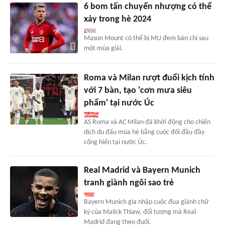
6 bom tấn chuyển nhượng có thể
xảy trong hè 2024
Mason Mount có thể bị MU đem bán chỉ sau
một mùa giải.
Roma và Milan rượt đuổi kịch tính
với 7 bàn, tạo 'cơn mưa siêu
phẩm' tại nước Úc
AS Roma và AC Milan đã khởi động cho chiến
dịch du đấu mùa hè bằng cuộc đối đầu đầy
cống hiến tại nước Úc.
Real Madrid và Bayern Munich
tranh giành ngôi sao trẻ
Bayern Munich gia nhập cuộc đua giành chữ
ký của Malick Thiaw, đối tượng mà Real
Madrid đang theo đuổi.