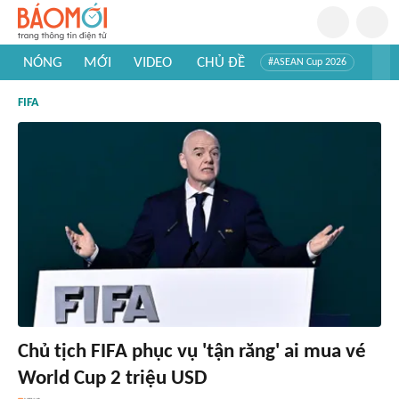
NÓNG
MỚI
VIDEO
CHỦ ĐỀ
#ASEAN Cup 2026
#Trí tuệ nhân tạo
#Mỹ - Iran
#Khám phá Việt Nam
FIFA
#Khám phá thế giới
Chủ tịch FIFA phục vụ 'tận răng' ai mua vé
World Cup 2 triệu USD