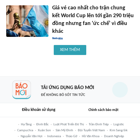
Giá vé cao nhất cho trận chung
kết World Cup lên tới gần 290 triệu
đồng nhưng fan 'ức chế' vì điều
khác
XEM THÊM
TẢI ỨNG DỤNG BÁO MỚI
ĐỂ KHÔNG BỎ SÓT TIN TỨC
Điều khoản sử dụng
Chính sách bảo mật
Hạ Tầng
Đình Bắc
Luật Phát Triển Đô Thị
Trần Đình Tiệp
Logistic
Campuchia
Xuân Son
Sân Mỹ Đình
Đội Tuyển Việt Nam
Kim Sang-Sik
Nguyễn Văn Hợi
Indonesia
Tháo Gỡ
Hồ Văn Khoa
Doanh Nghiệp