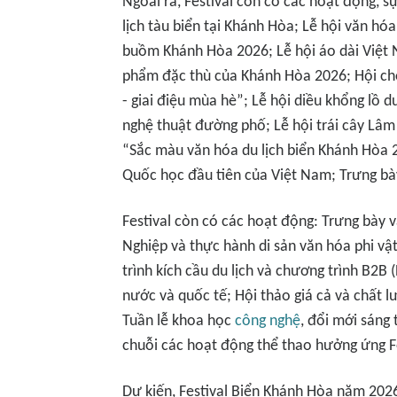
Ngoài ra, Festival còn có các hoạt động, s
lịch tàu biển tại Khánh Hòa; Lễ hội văn h
buồm Khánh Hòa 2026; Lễ hội áo dài Việt 
phẩm đặc thù của Khánh Hòa 2026; Hội ch
- giai điệu mùa hè”; Lễ hội diều khổng lồ 
nghệ thuật đường phố; Lễ hội trái cây Lâ
“Sắc màu văn hóa du lịch biển Khánh Hòa 
Quốc học đầu tiên của Việt Nam; Trưng bày
Festival còn có các hoạt động: Trưng bày 
Nghiệp và thực hành di sản văn hóa phi v
trình kích cầu du lịch và chương trình B2B
nước và quốc tế; Hội thảo giá cả và chất l
Tuần lễ khoa học
công nghệ
, đổi mới sáng
chuỗi các hoạt động thể thao hưởng ứng F
Dự kiến, Festival Biển Khánh Hòa năm 202