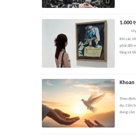
1.000 
10 
Khi các n
phải đối 
tặng và t
Khoan
Theo định 
dụ: Cảm h
dung còn c